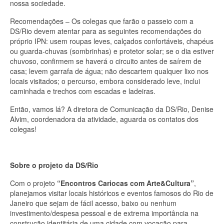
nossa sociedade.
Recomendações – Os colegas que farão o passeio com a
DS/Rio devem atentar para as seguintes recomendações do
próprio IPN: usem roupas leves, calçados confortáveis, chapéus
ou guarda-chuvas (sombrinhas) e protetor solar; se o dia estiver
chuvoso, confirmem se haverá o circuito antes de saírem de
casa; levem garrafa de água; não descartem qualquer lixo nos
locais visitados; o percurso, embora considerado leve, inclui
caminhada e trechos com escadas e ladeiras.
Então, vamos lá? A diretora de Comunicação da DS/Rio, Denise
Alvim, coordenadora da atividade, aguarda os contatos dos
colegas!
Sobre o projeto da DS/Rio
Com o projeto
“Encontros Cariocas com Arte&Cultura”
,
planejamos visitar locais históricos e eventos famosos do Rio de
Janeiro que sejam de fácil acesso, baixo ou nenhum
investimento/despesa pessoal e de extrema importância na
construção identitária de uma cidade com vocação para