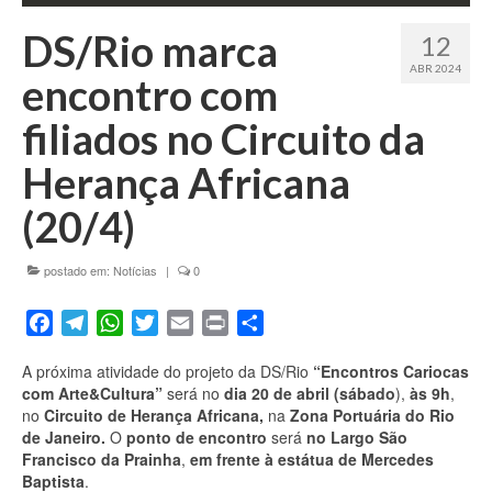
Fale conosco
DS/Rio marca
12
ABR 2024
encontro com
filiados no Circuito da
Herança Africana
(20/4)
postado em:
Notícias
|
0
Facebook
Telegram
WhatsApp
Twitter
Email
Print
Share
A próxima atividade do projeto da DS/Rio
“Encontros Cariocas
com Arte&Cultura”
será no
dia 20 de abril (sábado
),
às 9h
,
no
Circuito de Herança Africana,
na
Zona Portuária do Rio
de Janeiro.
O
ponto de encontro
será
no Largo São
Francisco da Prainha
,
em frente à estátua de Mercedes
Baptista
.