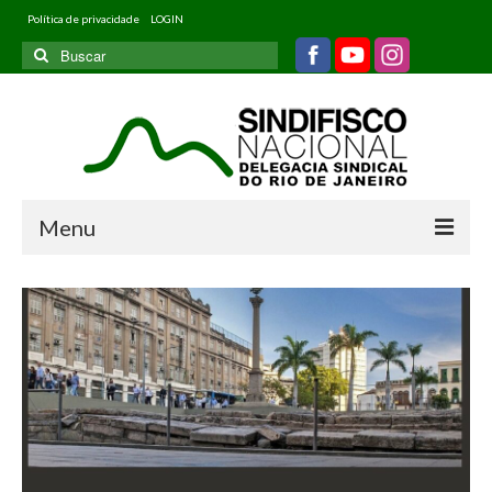
Política de privacidade
LOGIN
Buscar
por:
Menu
Home
Quem somos
Filiados
Informativos
Jurídico