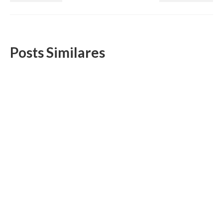
Posts Similares
Filiados do Rio aprovam acordo sobre dias de
greve e base local fará propostas para
ressarcir prejudicados na ação dos 28,86%
19 de dezembro, 2025
Em Assembleia Nacional telepresencial, realizada no dia 19
de dezembro, os Auditores-Fiscais vinculados à DS/Rio...