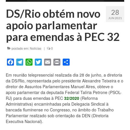
Fale conosco
DS/Rio obtém novo
28
JUN 2021
apoio parlamentar
para emendas à PEC 32
postado em:
Notícias
|
0
Facebook
Telegram
WhatsApp
Twitter
Email
Print
Share
Em reunião telepresencial realizada dia 28 de junho, a diretoria
da DS/Rio, representada pelo presidente Alexandre Teixeira e o
diretor de Assuntos Parlamentares Manuel Aires, obteve o
apoio parlamentar da deputada Federal Talíria Petrone (PSOL-
RJ) para duas emendas à PEC
32/2020
(Reforma
Administrativa) encaminhadas pela Delegacia Sindical à
bancada fluminense no Congresso, no âmbito do Trabalho
Parlamentar realizado sob orientação da DEN (Diretoria
Executiva Nacional).