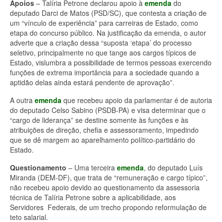
Apoios
– Talíria Petrone declarou apoio à
emenda
do
deputado Darci de Matos (PSD/SC), que contesta a criação de
um “vínculo de experiência” para carreiras de Estado, como
etapa do concurso público. Na justificação da emenda, o autor
adverte que a criação dessa “suposta ‘etapa’ do processo
seletivo, principalmente no que tange aos cargos típicos de
Estado, vislumbra a possibilidade de termos pessoas exercendo
funções de extrema importância para a sociedade quando a
aptidão delas ainda estará pendente de aprovação”.
A outra
emenda
que recebeu apoio da parlamentar é de autoria
do deputado Celso Sabino (PSDB-PA) e visa determinar que o
“cargo de liderança” se destine somente às funções e às
atribuições de direção, chefia e assessoramento, impedindo
que se dê margem ao aparelhamento político-partidário do
Estado.
Questionamento
– Uma terceira
emenda
, do deputado Luís
Miranda (DEM-DF), que trata de “remuneração e cargo típico”,
não recebeu apoio devido ao questionamento da assessoria
técnica de Talíria Petrone sobre a aplicabilidade, aos
Servidores Federais, de um trecho propondo reformulação de
teto salarial.