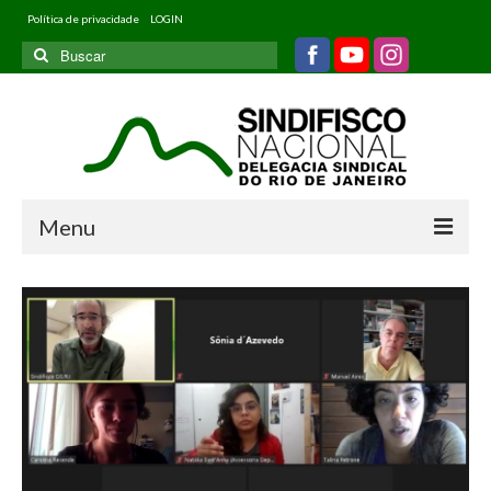
Política de privacidade
LOGIN
Buscar
por:
Menu
Home
Quem somos
Filiados
Informativos
Jurídico