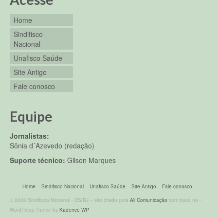
Home
Sindifisco
Nacional
Unafisco Saúde
Site Antigo
Fale conosco
Equipe
Jornalistas:
Sônia d´Azevedo (redação)
Suporte técnico:
Gilson Marques
Home
Sindifisco Nacional
Unafisco Saúde
Site Antigo
Fale conosco
© 2026 Sindifisco Nacional - DS/RJ – site criado pela
Ali Comunicação
com base no -
WordPress Theme by
Kadence WP