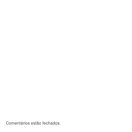
DS/Rio manterá atendimento remoto até dia
31/7
1 de julho, 2021
A diretoria da DS/Rio informa que a sede da entidade
permanecerá fechada até dia 31...
Comentários estão fechados.