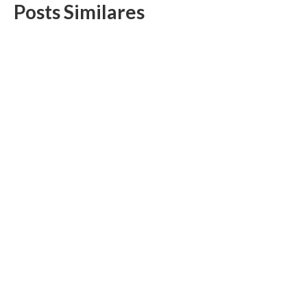
Posts Similares
DS/Rio divulga considerações e indicativo da
assembleia sobre ação da RAV (25/10)
24 de outubro, 2024
Na assembleia, os Auditores-Fiscais deverão deliberar sobre
a seguinte pauta: Contratação de escritório de advocacia...