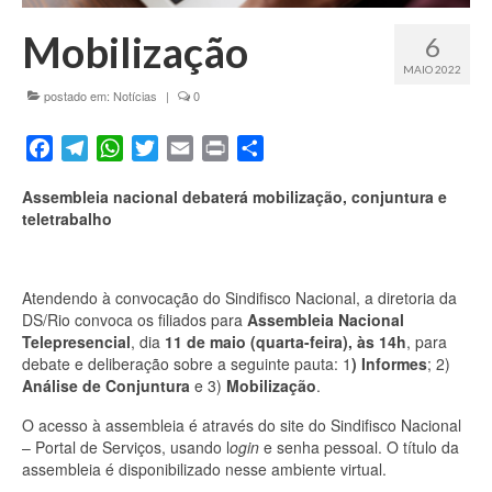
Fale conosco
Mobilização
6
MAIO 2022
postado em:
Notícias
|
0
Facebook
Telegram
WhatsApp
Twitter
Email
Print
Share
Assembleia nacional debaterá mobilização, conjuntura e
teletrabalho
Atendendo à convocação do Sindifisco Nacional, a diretoria da
DS/Rio convoca os filiados para
Assembleia Nacional
Telepresencial
, dia
11 de maio (quarta-feira), às 14h
, para
debate e deliberação sobre a seguinte pauta: 1
) Informes
; 2)
Análise de Conjuntura
e 3)
Mobilização
.
O acesso à assembleia é através do site do Sindifisco Nacional
– Portal de Serviços, usando l
ogin
e senha pessoal. O título da
assembleia é disponibilizado nesse ambiente virtual.