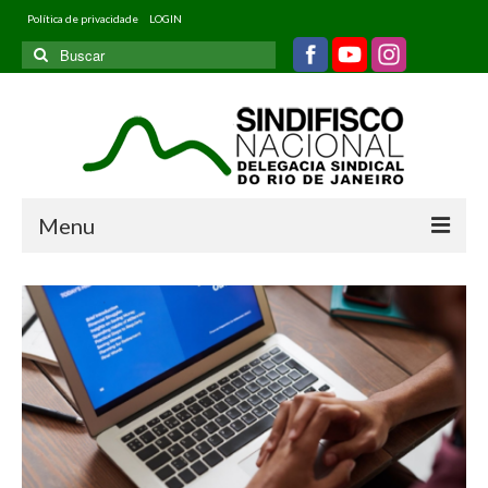
Política de privacidade
LOGIN
Buscar
por:
Menu
Home
Quem somos
Filiados
Informativos
Jurídico