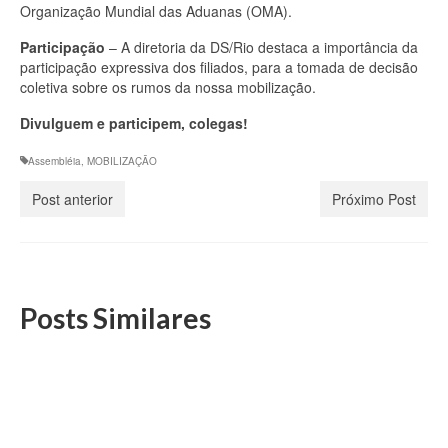
Organização Mundial das Aduanas (OMA).
Participação
– A diretoria da DS/Rio destaca a importância da
participação expressiva dos filiados, para a tomada de decisão
coletiva sobre os rumos da nossa mobilização.
Divulguem e participem, colegas!
Assembléia
,
MOBILIZAÇÃO
Post anterior
Próximo Post
Posts Similares
Assembleia da DS/Rio sobre prestação anual de
contas e previsão orçamentária terá formato