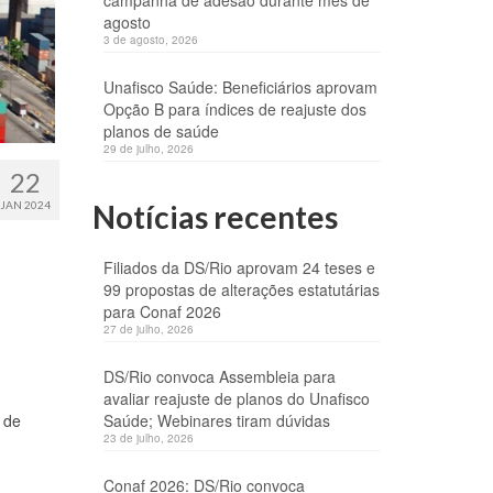
campanha de adesão durante mês de
agosto
3 de agosto, 2026
Unafisco Saúde: Beneficiários aprovam
Opção B para índices de reajuste dos
planos de saúde
29 de julho, 2026
22
JAN 2024
Notícias recentes
Filiados da DS/Rio aprovam 24 teses e
99 propostas de alterações estatutárias
para Conaf 2026
27 de julho, 2026
DS/Rio convoca Assembleia para
avaliar reajuste de planos do Unafisco
 de
Saúde; Webinares tiram dúvidas
23 de julho, 2026
Conaf 2026: DS/Rio convoca