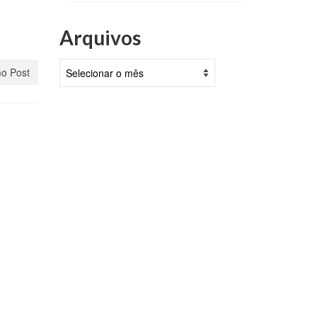
Arquivos
Arquivos
o Post
iscal
ve
aio, 2025
a
alidade