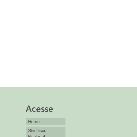
/Rio,
Acesse
Home
Sindifisco
Nacional