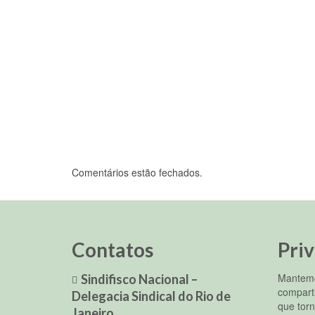
Silva sobre uma das mais...
Comentários estão fechados.
Contatos
Pri
Mantemo
Sindifisco Nacional –
compart
Delegacia Sindical do Rio de
que torn
Janeiro