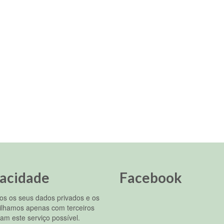
coordenado pela diretoria de
Aposentadoria e Pensões da DS
terá sua...
vacidade
Facebook
s os seus dados privados e os
ilhamos apenas com terceiros
am este serviço possível.