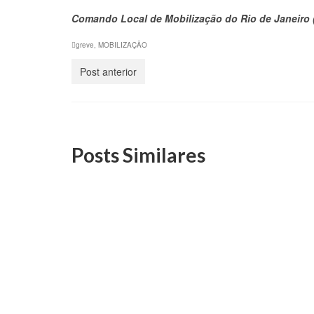
Comando Local de Mobilização do Rio de Janeiro
greve
,
MOBILIZAÇÃO
Post anterior
Posts Similares
DS/Rio convoca filiados para
“Arra
duas assembleias nesta
será 
semana (7 e 8/5)
Adqui
5 de maio, 2025
Em ambas, a mobilização e a
Os conv
campanha salarial da categoria
bebida
estarão em debate. Portanto, a...
depres