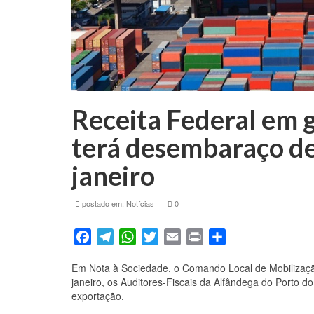
Receita Federal em g
terá desembaraço de
janeiro
postado em:
Notícias
|
0
Facebook
Telegram
WhatsApp
Twitter
Email
Print
Share
Em Nota à Sociedade, o Comando Local de Mobilizaçã
janeiro, os Auditores-Fiscais da Alfândega do Porto 
exportação.