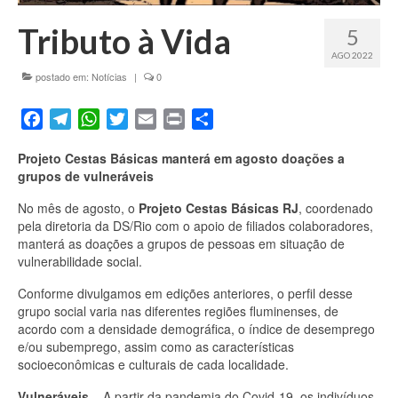
Fale conosco
Tributo à Vida
5
AGO 2022
postado em:
Notícias
|
0
Facebook
Telegram
WhatsApp
Twitter
Email
Print
Share
Projeto Cestas Básicas manterá em agosto doações a
grupos de vulneráveis
No mês de agosto, o
Projeto Cestas Básicas RJ
, coordenado
pela diretoria da DS/Rio com o apoio de filiados colaboradores,
manterá as doações a grupos de pessoas em situação de
vulnerabilidade social.
Conforme divulgamos em edições anteriores, o perfil desse
grupo social varia nas diferentes regiões fluminenses, de
acordo com a densidade demográfica, o índice de desemprego
e/ou subemprego, assim como as características
socioeconômicas e culturais de cada localidade.
Vulneráveis
– A partir da pandemia do Covid-19, os indivíduos