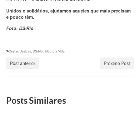
Unidos e solidários, ajudamos aqueles que mais precisam
e pouco têm.
Foto: DS/Rio
Cestas Básicas
,
DS/Rio
,
Tributo à Vida
Post anterior
Próximo Post
Posts Similares
DS/Rio promove encontro de aposentados com
presença da Diretoria Nacional