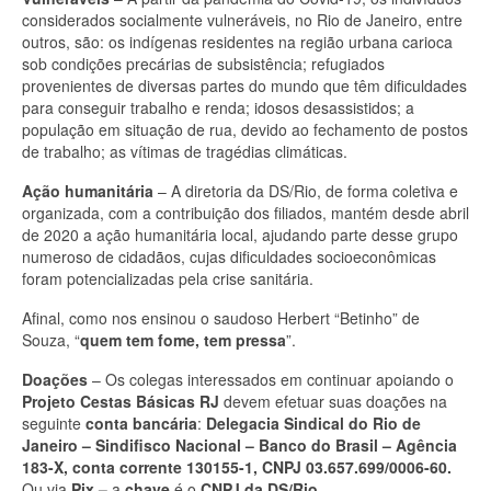
considerados socialmente vulneráveis, no Rio de Janeiro, entre
outros, são: os indígenas residentes na região urbana carioca
sob condições precárias de subsistência; refugiados
provenientes de diversas partes do mundo que têm dificuldades
para conseguir trabalho e renda; idosos desassistidos; a
população em situação de rua, devido ao fechamento de postos
de trabalho; as vítimas de tragédias climáticas.
Ação humanitária
– A diretoria da DS/Rio, de forma coletiva e
organizada, com a contribuição dos filiados, mantém desde abril
de 2020 a ação humanitária local, ajudando parte desse grupo
numeroso de cidadãos, cujas dificuldades socioeconômicas
foram potencializadas pela crise sanitária.
Afinal, como nos ensinou o saudoso Herbert “Betinho” de
Souza, “
quem tem fome, tem pressa
”.
Doações
– Os colegas interessados em continuar apoiando o
Projeto Cestas Básicas RJ
devem efetuar suas doações na
seguinte
conta bancária
:
Delegacia Sindical do Rio de
Janeiro – Sindifisco Nacional – Banco do Brasil – Agência
183-X, conta corrente 130155-1, CNPJ 03.657.699/0006-60.
Ou via
Pix –
a
chave
é o
CNPJ da DS/Rio.