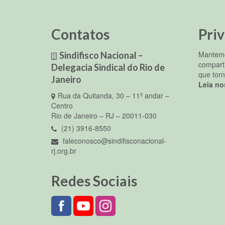
Contatos
Pri
Mantemo
Sindifisco Nacional –
compart
Delegacia Sindical do Rio de
que torn
Janeiro
Leia no
Rua da Quitanda, 30 – 11º andar –
Centro
Rio de Janeiro – RJ – 20011-030
(21) 3916-8550
faleconosco@sindifisconacional-
rj.org.br
Redes Sociais