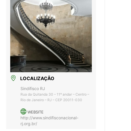
LOCALIZAÇÃO
Sindifisco RJ
Rua da Quitanda 30 – 11º andar – Centro –
Rio de Janeiro – RJ – CEP 20011-030
WEBSITE
http://www.sindifisconacional-
rj.org.br/