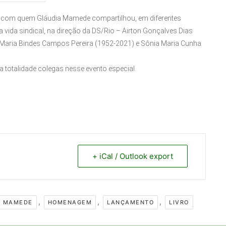
s com quem Gláudia Mamede compartilhou, em diferentes
ida sindical, na direção da DS/Rio – Airton Gonçalves Dias
a Maria Bindes Campos Pereira (1952-2021) e Sônia Maria Cunha
a totalidade colegas nesse evento especial.
+ iCal / Outlook export
,
,
,
A MAMEDE
HOMENAGEM
LANÇAMENTO
LIVRO