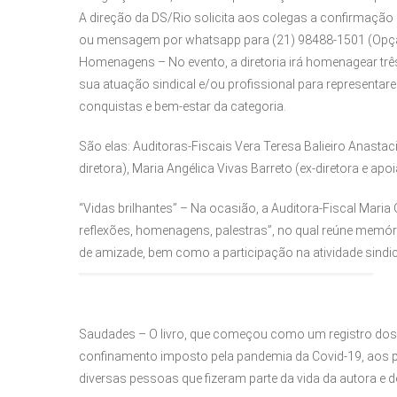
A direção da DS/Rio solicita aos colegas a confirmação
ou mensagem por whatsapp para (21) 98488-1501 (Opçã
Homenagens – No evento, a diretoria irá homenagear trê
sua atuação sindical e/ou profissional para representa
conquistas e bem-estar da categoria.
São elas: Auditoras-Fiscais Vera Teresa Balieiro Anastac
diretora), Maria Angélica Vivas Barreto (ex-diretora e a
“Vidas brilhantes” – Na ocasião, a Auditora-Fiscal Maria 
reflexões, homenagens, palestras”, no qual reúne memória
de amizade, bem como a participação na atividade sindical
Saudades
– O livro, que começou como um registro dos f
confinamento imposto pela pandemia da Covid-19, ao
diversas pessoas que fizeram parte da vida da autora e