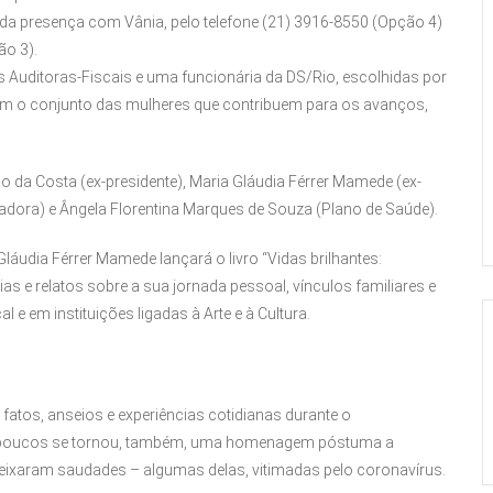
 da presença com Vânia, pelo telefone (21) 3916-8550 (Opção 4)
o 3).
s Auditoras-Fiscais e uma funcionária da DS/Rio, escolhidas por
rem o conjunto das mulheres que contribuem para os avanços,
io da Costa (ex-presidente), Maria Gláudia Férrer Mamede (ex-
poiadora) e Ângela Florentina Marques de Souza (Plano de Saúde).
Gláudia Férrer Mamede lançará o livro “Vidas brilhantes:
s e relatos sobre a sua jornada pessoal, vínculos familiares e
 e em instituições ligadas à Arte e à Cultura.
atos, anseios e experiências cotidianas durante o
s poucos se tornou, também, uma homenagem póstuma a
 deixaram saudades – algumas delas, vitimadas pelo coronavírus.