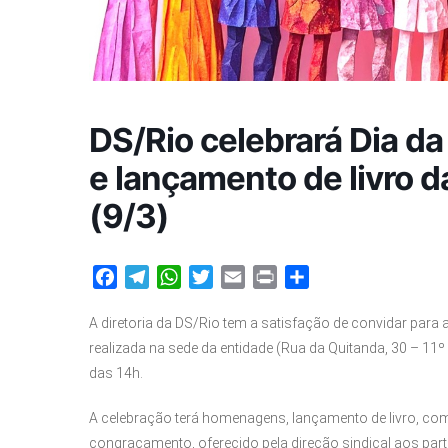
DS/Rio celebrará Dia 
e lançamento de livro 
(9/3)
Facebook
Telegram
WhatsApp
Twitter
Email
Print
Share
A diretoria da DS/Rio tem a satisfação de convidar para a
realizada na sede da entidade (Rua da Quitanda, 30 – 11º 
das 14h.
A celebração terá homenagens, lançamento de livro, comp
congraçamento, oferecido pela direção sindical aos part