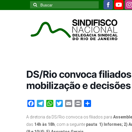
Buscar
por:
DS/Rio convoca filiado
mobilização e decisões
Facebook
Telegram
WhatsApp
Twitter
Email
Print
Share
A diretoria da DS/Rio convoca os filiados para
Assemblei
das
14h às 18h
, com a seguinte
pauta
:
1) Informes; 2) 
(9 e 10/4); 5) Assuntos Gerais.