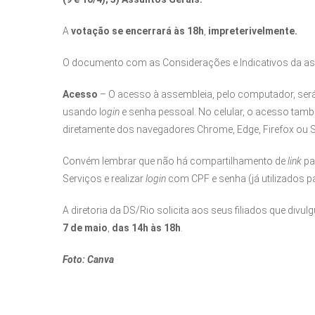
A
votação
se encerrará às
18h
,
impreterivelmente.
O documento com as Considerações e Indicativos da as
Acesso
– O acesso à assembleia, pelo computador, será
usando l
ogin
e senha pessoal. No celular, o acesso tamb
diretamente dos navegadores Chrome, Edge, Firefox ou Saf
Convém lembrar que não há compartilhamento de
link
pa
Serviços e realizar
login
com CPF e senha (já utilizados pa
A diretoria da DS/Rio solicita aos seus filiados que divu
7 de maio
,
das 14h às 18h
.
Foto: Canva