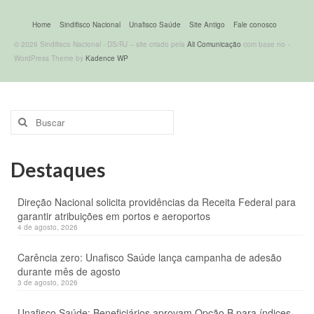
Home
Sindifisco Nacional
Unafisco Saúde
Site Antigo
Fale conosco
© 2026 Sindifisco Nacional - DS/RJ – site criado pela
Ali Comunicação
com base no -
WordPress Theme by
Kadence WP
Buscar
por:
Destaques
Direção Nacional solicita providências da Receita Federal para
garantir atribuições em portos e aeroportos
4 de agosto, 2026
Carência zero: Unafisco Saúde lança campanha de adesão
durante mês de agosto
3 de agosto, 2026
Unafisco Saúde: Beneficiários aprovam Opção B para índices