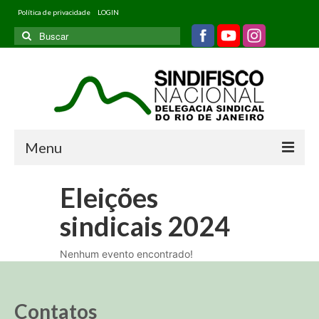
Política de privacidade
LOGIN
Buscar
por:
Menu
Home
Eleições
Quem somos
sindicais 2024
Filiados
Nenhum evento encontrado!
Informativos
Jurídico
Contatos