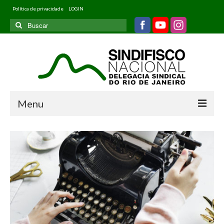
Política de privacidade
LOGIN
Buscar
por:
Menu
Home
Quem somos
Filiados
Informativos
Jurídico