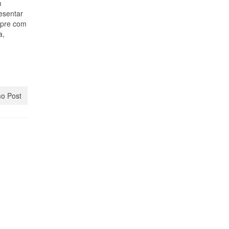
m
resentar
empre com
a,
o Post
o de
bro, 2024