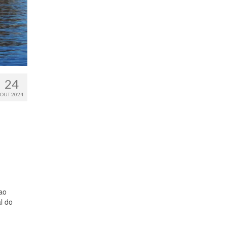
24
OUT 2024
 ao
l do