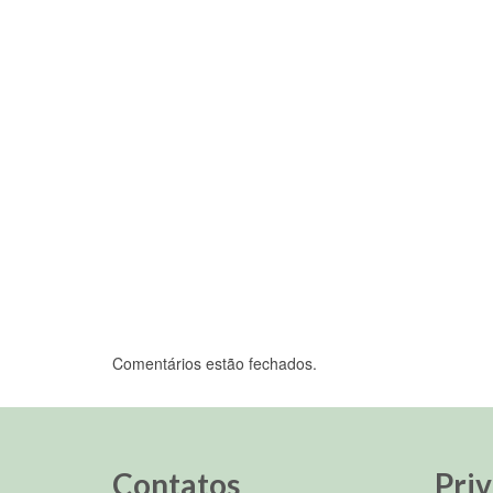
fotos. Cabeçalho com Slider Gallery
Com Editor Clássico ...
Comentários estão fechados.
Contatos
Pri