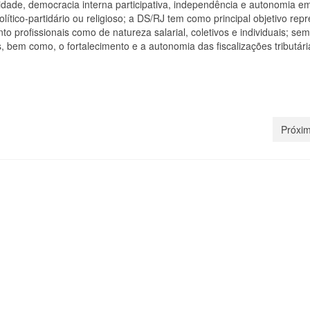
lidade, democracia interna participativa, independência e autonomia e
ítico-partidário ou religioso; a DS/RJ tem como principal objetivo rep
nto profissionais como de natureza salarial, coletivos e individuais; s
, bem como, o fortalecimento e a autonomia das fiscalizações tributári
Próxim
 5 de post para envio de
Teste 2 de post para envi
ls no MailPoet
e-mails no MailPoet
25 de outubro, 2024
24 de outu