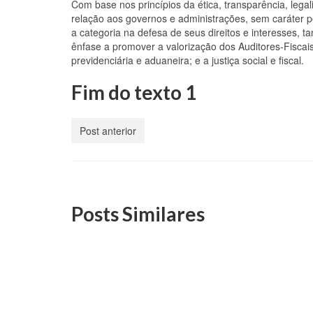
Com base nos princípios da ética, transparência, lega
relação aos governos e administrações, sem caráter pol
a categoria na defesa de seus direitos e interesses, ta
ênfase a promover a valorização dos Auditores-Fiscais
previdenciária e aduaneira; e a justiça social e fiscal.
Fim do texto 1
Post anterior
Posts Similares
Teste 3 de post para envio de
Teste
e-mails no MailPoet
e-mai
24 de outubro, 2024