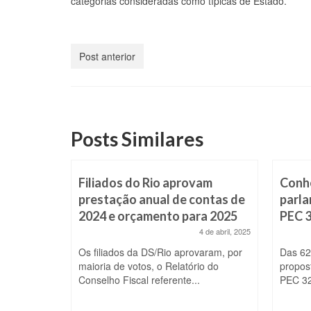
categorias consideradas como típicas de Estado.
Post anterior
Posts Similares
4:
Filiados do Rio aprovam
Conh
fine
prestação anual de contas de
parla
m
2024 e orçamento para 2025
PEC 
4 de abril, 2025
setembro, 2024
Os filiados da DS/Rio aprovaram, por
Das 62
maioria de votos, o Relatório do
propos
oferecendo
Conselho Fiscal referente...
PEC 32
ica para os