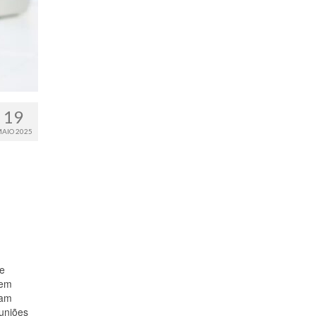
19
AIO 2025
de
bem
ram
uniões