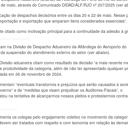
23 de maio, através do Comunicado DIDAD/ALF/RJO nº 207/2025 (
ver a
ação de despachos decisórios entre os dias 20 e 22 de maio. Nesse p
portação e exportação que amparam itens considerados essenciais”.
 citado como motivação principal para a continuidade da adesão à g
am na Divisão de Despacho Aduaneiro da Alfândega do Aeroporto do 
da suspensão do atendimento externo do setor (
ver abaixo
).
Divisão aduaneira citam como resultado da decisão “a mais recente m
e produtividade da categoria, além de não ter apresentado qualquer p
niciada em 26 de novembro de 2024.
mentam “eventuais transtornos e prejuízos que serão causados à soc
overno” e de “medidas que visam prejudicar os Auditores-Fiscais”, o
estou na tentativa de alcançarmos nossos pleitos e protestarmos contr
imenta os colegas pelo engajamento coletivo no movimento da categor
l devem ser tratados com respeito e com isonomia em relação às demai