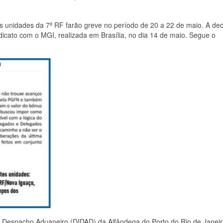
unidades da 7ª RF farão greve no período de 20 a 22 de maio. A deci
icato com o MGI, realizada em Brasília, no dia 14 de maio. Segue o
de Despacho Aduaneiro (DIDAD) da Alfândega do Porto do Rio de Janei