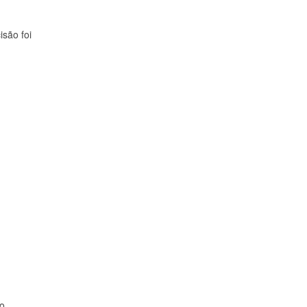
são foi
ro