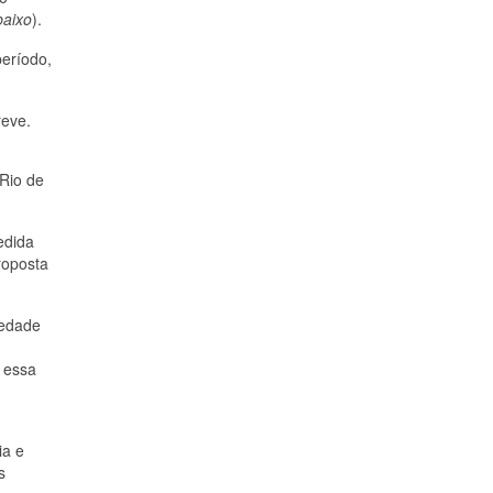
baixo
).
eríodo,
reve.
Rio de
edida
roposta
iedade
a essa
ia e
s