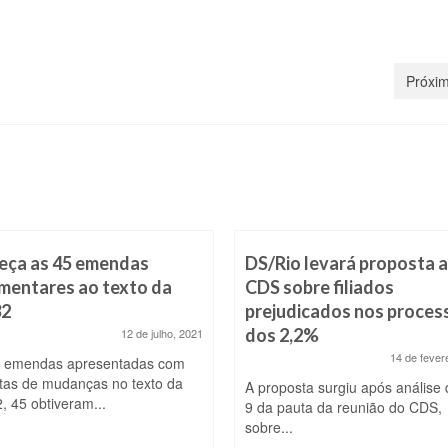
Próxim
eça as 45 emendas
DS/Rio levará proposta 
mentares ao texto da
CDS sobre filiados
32
prejudicados nos proces
dos 2,2%
12 de julho, 2021
14 de fever
 emendas apresentadas com
tas de mudanças no texto da
A proposta surgiu após análise 
, 45 obtiveram...
9 da pauta da reunião do CDS,
sobre...