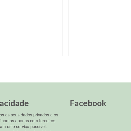
vacidade
Facebook
s os seus dados privados e os
ilhamos apenas com terceiros
am este serviço possível.