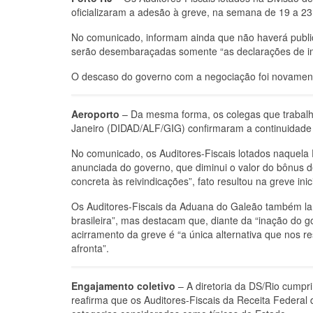
oficializaram a adesão à greve, na semana de 19 a 
No comunicado, informam ainda que não haverá public
serão desembaraçadas somente “as declarações de im
O descaso do governo com a negociação foi novamente
Aeroporto
– Da mesma forma, os colegas que trabalh
Janeiro (DIDAD/ALF/GIG) confirmaram a continuidade 
No comunicado, os Auditores-Fiscais lotados naquela 
anunciada do governo, que diminui o valor do bônus d
concreta às reivindicações”, fato resultou na greve i
Os Auditores-Fiscais da Aduana do Galeão também la
brasileira”, mas destacam que, diante da “inação do g
acirramento da greve é “a única alternativa que nos r
afronta”.
Engajamento coletivo
– A diretoria da DS/Rio cumpr
reafirma que os Auditores-Fiscais da Receita Federa