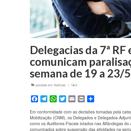
Delegacias da 7ª RF
comunicam paralisaç
semana de 19 a 23/5
postado em:
Notícias
|
0
Facebook
Telegram
WhatsApp
Twitter
Email
Print
Share
Em conformidade com as decisões tomadas pela categ
Mobilização (CNM), os Delegados e Delegados-Adjunto
como os Auditores-Fiscais lotados nas Alfândegas do 
comunicados sobre suspensão das atividades na sema