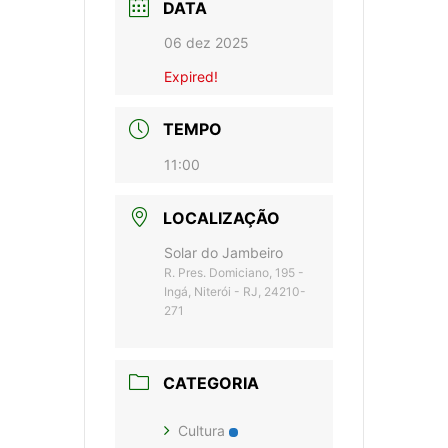
DATA
06 dez 2025
Expired!
TEMPO
11:00
LOCALIZAÇÃO
Solar do Jambeiro
R. Pres. Domiciano, 195 -
Ingá, Niterói - RJ, 24210-
271
CATEGORIA
Cultura