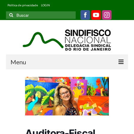
Política de privacidade
LOGIN
Buscar
por:
Menu
Home
Quem somos
Filiados
Informativos
Jurídico
Auditora-Fiscal