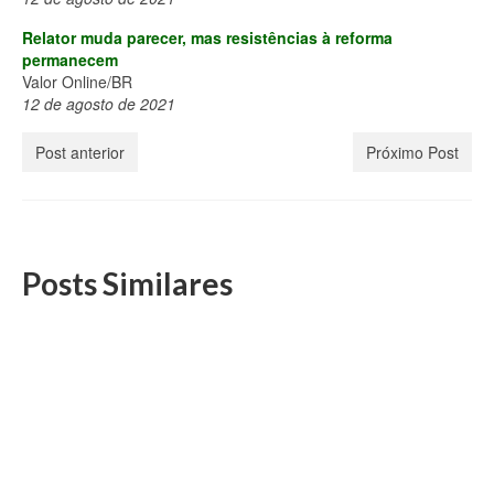
Relator muda parecer, mas resistências à reforma
permanecem
Valor Online/BR
12 de agosto de 2021
Post anterior
Próximo Post
Posts Similares
Notícias – 1º de junho de 2021
1 de junho, 2021
Fonte: Sindifisco Nacional Lira: reforma tributária não deverá
ser grande Diário do Comércio/MG 01 de...