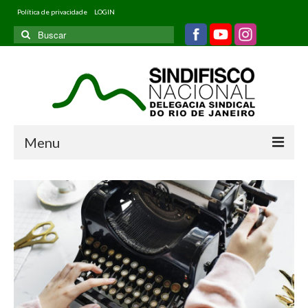
Política de privacidade
LOGIN
Buscar
por:
Menu
Home
Quem somos
Filiados
Informativos
Jurídico