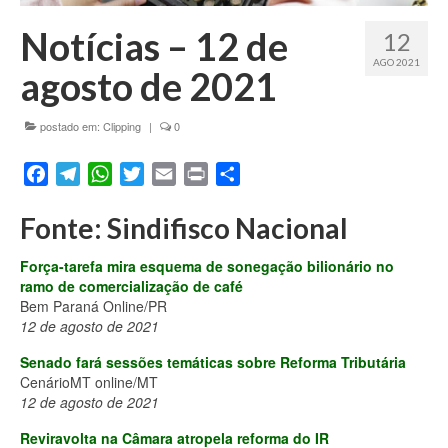
Fale conosco
Notícias – 12 de
12
AGO 2021
agosto de 2021
postado em:
Clipping
|
0
Facebook
Telegram
WhatsApp
Twitter
Email
Print
Share
Fonte: Sindifisco Nacional
Força-tarefa mira esquema de sonegação bilionário no
ramo de comercialização de café
Bem Paraná Online/PR
12 de agosto de 2021
Senado fará sessões temáticas sobre Reforma Tributária
CenárioMT online/MT
12 de agosto de 2021
Reviravolta na Câmara atropela reforma do IR