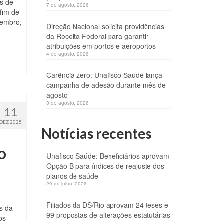
s de
7 de agosto, 2026
 fim de
zembro,
Direção Nacional solicita providências
da Receita Federal para garantir
atribuições em portos e aeroportos
4 de agosto, 2026
Carência zero: Unafisco Saúde lança
campanha de adesão durante mês de
agosto
3 de agosto, 2026
11
DEZ 2025
Notícias recentes
o
Unafisco Saúde: Beneficiários aprovam
Opção B para índices de reajuste dos
planos de saúde
29 de julho, 2026
Filiados da DS/Rio aprovam 24 teses e
os da
99 propostas de alterações estatutárias
os