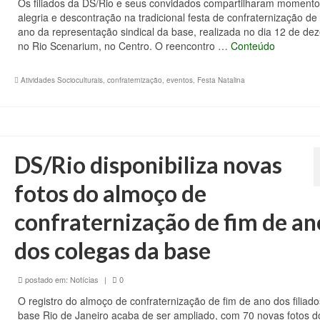
Os filiados da DS/Rio e seus convidados compartilharam momento
alegria e descontração na tradicional festa de confraternização de
ano da representação sindical da base, realizada no dia 12 de de
no Rio Scenarium, no Centro. O reencontro …
Conteúdo
Atividades Socioculturais
,
confraternização
,
eventos
,
Festa Natalina
DS/Rio disponibiliza novas
fotos do almoço de
confraternização de fim de an
dos colegas da base
postado em:
Notícias
|
0
O registro do almoço de confraternização de fim de ano dos filiad
base Rio de Janeiro acaba de ser ampliado, com 70 novas fotos d