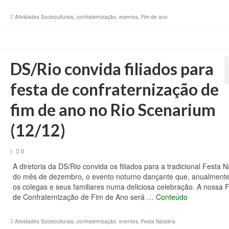
Atividades Socioculturais
,
confraternização
,
eventos
,
Fim de ano
DS/Rio convida filiados para
festa de confraternização de
fim de ano no Rio Scenarium
(12/12)
|
0
A diretoria da DS/Rio convida os filiados para a tradicional Festa N
do mês de dezembro, o evento noturno dançante que, anualmente
os colegas e seus familiares numa deliciosa celebração. A nossa 
de Confraternização de Fim de Ano será …
Conteúdo
Atividades Socioculturais
,
confraternização
,
eventos
,
Festa Natalina