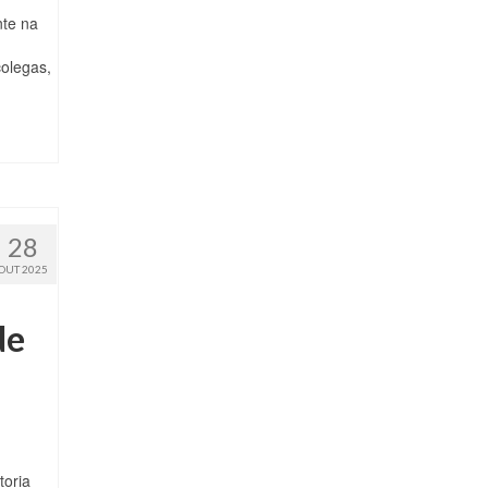
nte na
colegas,
28
OUT 2025
de
toria