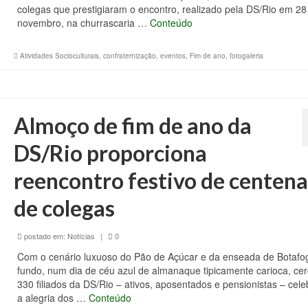
colegas que prestigiaram o encontro, realizado pela DS/Rio em 28
novembro, na churrascaria …
Conteúdo
Atividades Socioculturais
,
confraternização
,
eventos
,
Fim de ano
,
fotogaleria
Almoço de fim de ano da
DS/Rio proporciona
reencontro festivo de centena
de colegas
postado em:
Notícias
|
0
Com o cenário luxuoso do Pão de Açúcar e da enseada de Botafo
fundo, num dia de céu azul de almanaque tipicamente carioca, ce
330 filiados da DS/Rio – ativos, aposentados e pensionistas – cel
a alegria dos …
Conteúdo