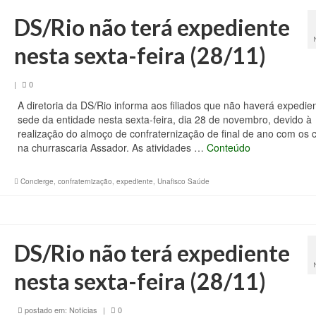
DS/Rio não terá expediente
nesta sexta-feira (28/11)
|
0
A diretoria da DS/Rio informa aos filiados que não haverá expedie
sede da entidade nesta sexta-feira, dia 28 de novembro, devido à
realização do almoço de confraternização de final de ano com os 
na churrascaria Assador. As atividades …
Conteúdo
Concierge
,
confraternização
,
expediente
,
Unafisco Saúde
DS/Rio não terá expediente
nesta sexta-feira (28/11)
postado em:
Notícias
|
0