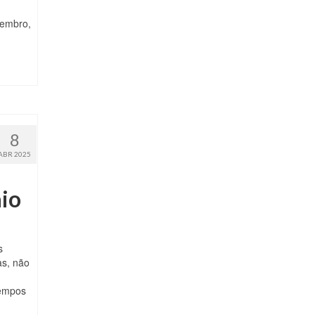
zembro,
8
ABR 2025
aio
s
as, não
tempos