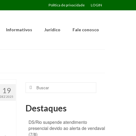
Política de privacidade
LOGIN
Informativos
Jurídico
Fale conosco
Buscar
19
por:
DEZ 2025
Destaques
DS/Rio suspende atendimento
presencial devido ao alerta de vendaval
(7/8)