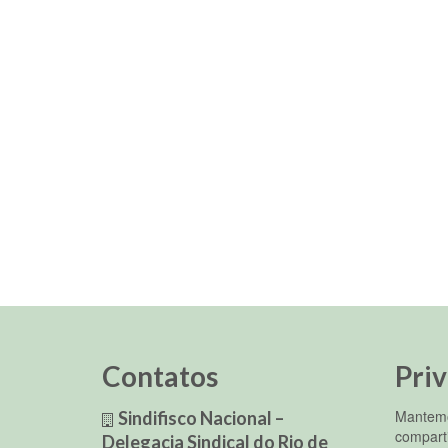
Contatos
Pri
Mantemo
Sindifisco Nacional –
compart
Delegacia Sindical do Rio de