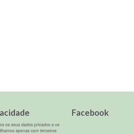
vacidade
Facebook
s os seus dados privados e os
ilhamos apenas com terceiros