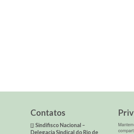
Contatos
Pri
Mantemo
Sindifisco Nacional –
compart
Delegacia Sindical do Rio de