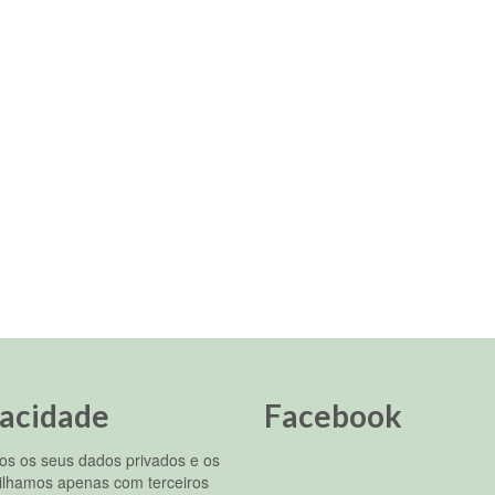
vacidade
Facebook
s os seus dados privados e os
ilhamos apenas com terceiros