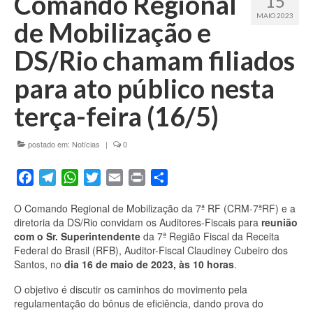
Comando Regional
15
Fale conosco
MAIO 2023
de Mobilização e
DS/Rio chamam filiados
para ato público nesta
terça-feira (16/5)
postado em:
Notícias
|
0
Facebook
Telegram
WhatsApp
Twitter
Email
Print
Share
O Comando Regional de Mobilização da 7ª RF (CRM-7ªRF) e a
diretoria da DS/Rio convidam os Auditores-Fiscais para
reunião
com o Sr. Superintendente
da 7ª Região Fiscal da Receita
Federal do Brasil (RFB), Auditor-Fiscal Claudiney Cubeiro dos
Santos, no
dia 16 de maio de 2023, às 10 horas
.
O objetivo é discutir os caminhos do movimento pela
regulamentação do bônus de eficiência, dando prova do