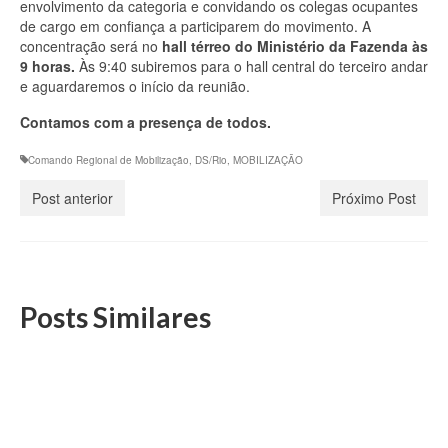
envolvimento da categoria e convidando os colegas ocupantes
de cargo em confiança a participarem do movimento. A
concentração será no
hall térreo do Ministério da Fazenda às
9 horas.
Às 9:40 subiremos para o hall central do terceiro andar
e aguardaremos o início da reunião.
Contamos com a presença de todos.
Comando Regional de Mobilização
,
DS/Rio
,
MOBILIZAÇÃO
Post anterior
Próximo Post
Posts Similares
DS/Rio convoca filiados para assembleia de
análise do relatório sobre Portaria RFB 281
3 de abril, 2023