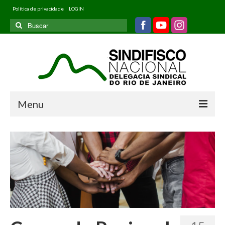
Política de privacidade
LOGIN
Buscar
por:
Menu
Home
Quem somos
Filiados
Informativos
Jurídico