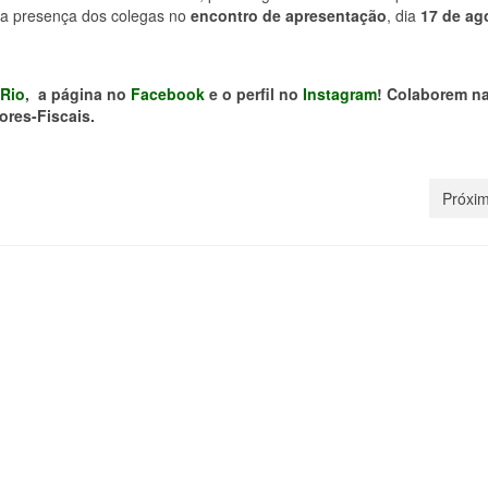
m a presença dos colegas no
encontro de apresentação
, dia
17 de ag
Rio
, a página no
Facebook
e o perfil no
Instagram
! Colaborem n
ores-Fiscais.
Próxim
or-Fiscal analisa
DS/Rio convoca filiados 
stas de reforma
votarem contra PEC 32 n
tária e administrativa
consulta pública da Câm