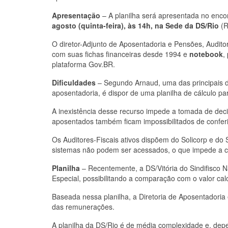
Apresentação
– A planilha será apresentada no enco
agosto (quinta-feira), às 14h, na Sede da DS/Rio
(R
O diretor-Adjunto de Aposentadoria e Pensões, Audito
com suas fichas financeiras desde 1994 e
notebook
,
plataforma Gov.BR.
Dificuldades
– Segundo Arnaud, uma das principais di
aposentadoria, é dispor de uma planilha de cálculo p
A inexistência desse recurso impede a tomada de dec
aposentados também ficam impossibilitados de conferi
Os Auditores-Fiscais ativos dispõem do Solicorp e do
sistemas não podem ser acessados, o que impede a co
Planilha
– Recentemente, a DS/Vitória do Sindifisco N
Especial, possibilitando a comparação com o valor cal
Baseada nessa planilha, a Diretoria de Aposentadoria
das remunerações.
A planilha da DS/Rio é de média complexidade e, dep