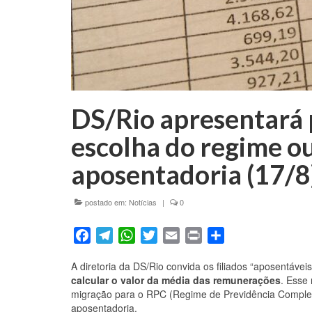
DS/Rio apresentará p
escolha do regime o
aposentadoria (17/8
postado em:
Notícias
|
0
Facebook
Telegram
WhatsApp
Twitter
Email
Print
Share
A diretoria da DS/Rio convida os filiados “aposentáv
calcular o valor da média das remunerações
. Esse 
migração para o RPC (Regime de Previdência Comple
aposentadoria.