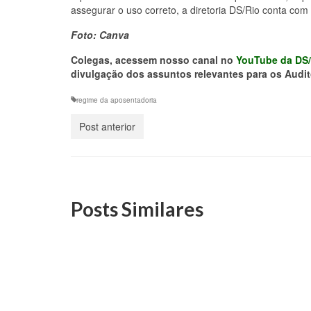
assegurar o uso correto, a diretoria DS/Rio conta co
Foto: Canva
Colegas, acessem nosso canal no
YouTube da DS/
divulgação dos assuntos relevantes para os Audit
regime da aposentadoria
Post anterior
Posts Similares
Seminário na DS/Rio em
Audit
homenagem à Mulher terá
propo
participação de Auditoras-
tribu