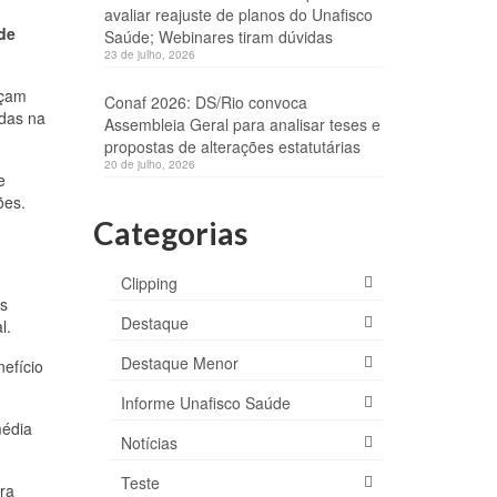
avaliar reajuste de planos do Unafisco
 de
Saúde; Webinares tiram dúvidas
23 de julho, 2026
eçam
Conaf 2026: DS/Rio convoca
idas na
Assembleia Geral para analisar teses e
propostas de alterações estatutárias
20 de julho, 2026
e
ões.
Categorias
Clipping
es
Destaque
l.
Destaque Menor
nefício
Informe Unafisco Saúde
média
Notícias
Teste
ra