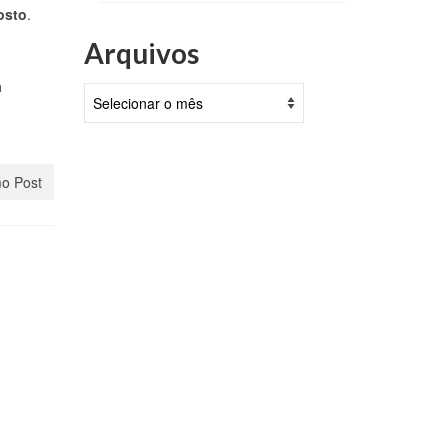
osto
.
Arquivos
a
Arquivos
o Post
a
a
ara