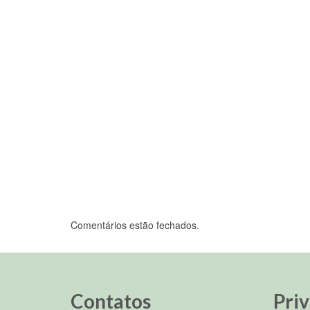
28 de novembro, 2024
Quintas
semana
Lisura – A diretoria da DS/Rio
privilé
manifesta sua convicção de que, caso
existam, as alegadas...
Comentários estão fechados.
Contatos
Pri