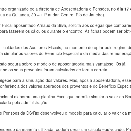
ntro organizado pela diretoria de Aposentadoria e Pensões, no
dia 17
ua da Quitanda, 30 – 11º andar, Centro, Rio de Janeiro).
r-Fiscal aposentado Arnaud da Silva, solicita aos colegas que compar
 para fazerem os cálculos durante o encontro. As fichas podem ser obt
ficuldades dos Auditores-Fiscais, no momento de optar pelo regime d
ara simular os valores do Benefício Especial e da média das remuneraç
isão segura sobre o modelo de aposentadoria mais vantajoso. Os já
r se os seus proventos foram calculados de forma correta.
 Sigepe para a simulação dos valores. Mas, após a aposentadoria, ess
nferência dos valores apurados dos proventos e do Benefício Especia
acional elaborou uma planilha Excel que permite simular o valor do Be
culado pela administração.
 e Pensões da DS/Rio desenvolveu o modelo para calcular o valor da 
endendo da maneira utilizada, poderá gerar um cálculo equivocado. Pa