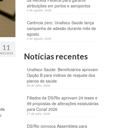
da Receita Federal para garantir
atribuições em portos e aeroportos
4 de agosto, 2026
Carência zero: Unafisco Saúde lança
campanha de adesão durante mês de
agosto
3 de agosto, 2026
11
AGO 2023
Notícias recentes
Unafisco Saúde: Beneficiários aprovam
Opção B para índices de reajuste dos
planos de saúde
29 de julho, 2026
Filiados da DS/Rio aprovam 24 teses e
99 propostas de alterações estatutárias
ite
para Conaf 2026
27 de julho, 2026
u
DS/Rio convoca Assembleia para