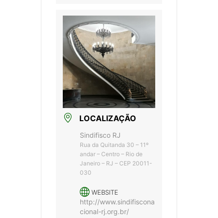
LOCALIZAÇÃO
Sindifisco RJ
Rua da Quitanda 30 – 11º
andar – Centro – Rio de
Janeiro – RJ – CEP 20011-
030
WEBSITE
http://www.sindifiscona
cional-rj.org.br/