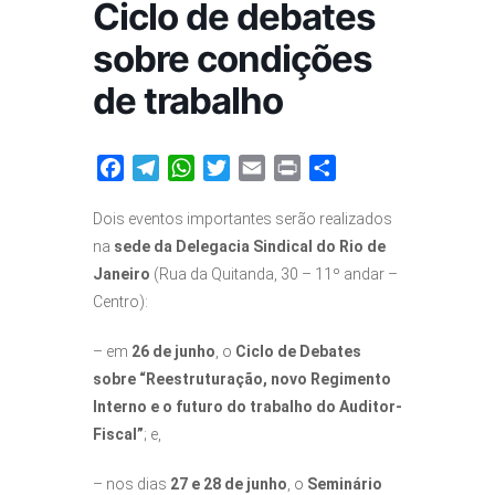
Ciclo de debates
Fale conosco
sobre condições
de trabalho
Facebook
Telegram
WhatsApp
Twitter
Email
Print
Share
Dois eventos importantes serão realizados
na
sede da Delegacia Sindical do Rio de
Janeiro
(Rua da Quitanda, 30 – 11º andar –
Centro):
– em
26 de junho
, o
Ciclo de Debates
sobre “Reestruturação, novo Regimento
Interno e o futuro do trabalho do Auditor-
Fiscal”
; e,
– nos dias
27 e 28 de junho
, o
Seminário