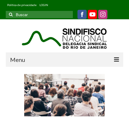
Política de privacidade
LOGIN
Buscar
por:
Menu
Home
Quem somos
Filiados
Informativos
Jurídico