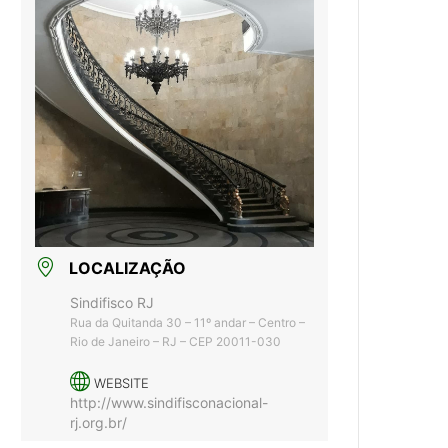
LOCALIZAÇÃO
Sindifisco RJ
Rua da Quitanda 30 – 11º andar – Centro –
Rio de Janeiro – RJ – CEP 20011-030
WEBSITE
http://www.sindifisconacional-
rj.org.br/