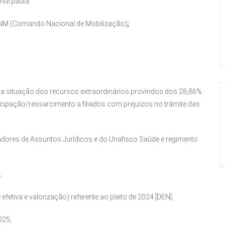
nte pauta:
 CNM (Comando Nacional de Mobilização)
;
ar a situação dos recursos extraordinários provindos dos 28,86%
cipação/ressarcimento a filiados com prejuízos no trâmite das
adores de Assuntos Jurídicos e do Unafisco Saúde e regimento
;
fetiva e valorização) referente ao pleito de 2024 [DEN];
025;