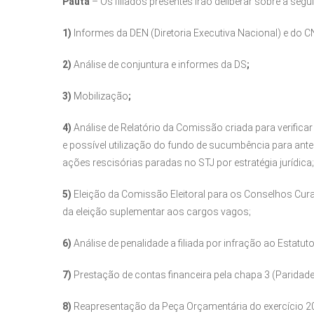
Pauta
– Os filiados presentes irão deliberar sobre a segui
1)
Informes da DEN (Diretoria Executiva Nacional) e do
2)
Análise de conjuntura e informes da DS
;
3)
Mobilização
;
4)
Análise de Relatório da Comissão criada para verific
e possível utilização do fundo de sucumbência para ante
ações rescisórias paradas no STJ por estratégia jurídica;
5)
Eleição da Comissão Eleitoral para os Conselhos Cur
da eleição suplementar aos cargos vagos;
6)
Análise de penalidade a filiada por infração ao Estatuto
7)
Prestação de contas financeira pela chapa 3 (Paridade e
8)
Reapresentação da Peça Orçamentária do exercício 2