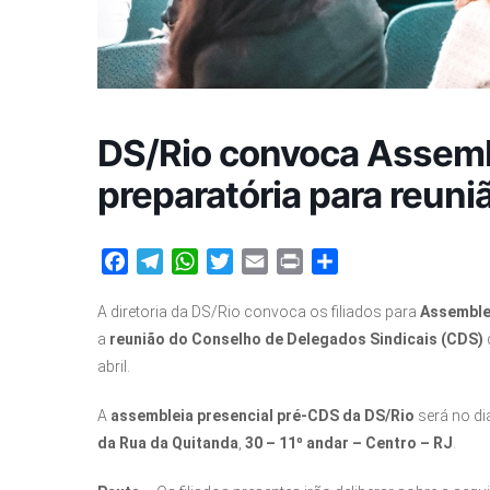
DS/Rio convoca Assembl
preparatória para reun
Facebook
Telegram
WhatsApp
Twitter
Email
Print
Share
A diretoria da DS/Rio convoca os filiados para
Assemble
a
reunião do Conselho de Delegados Sindicais (CDS)
abril.
A
assembleia presencial pré-CDS da DS/Rio
será no di
da Rua da Quitanda
,
30 – 11º andar – Centro – RJ
.