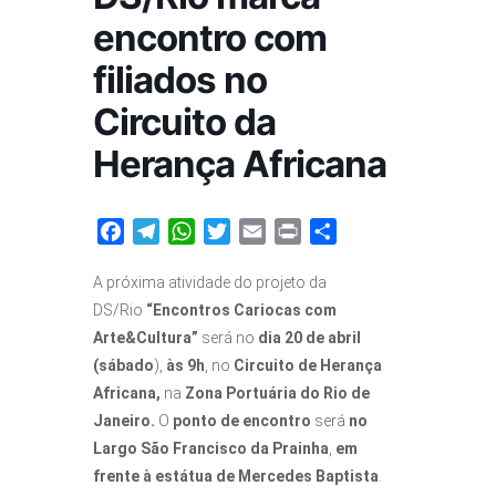
Fale conosco
encontro com
filiados no
Circuito da
Herança Africana
Facebook
Telegram
WhatsApp
Twitter
Email
Print
Share
A próxima atividade do projeto da
DS/Rio
“Encontros Cariocas com
Arte&Cultura”
será no
dia 20 de abril
(sábado
),
às 9h
, no
Circuito de Herança
Africana,
na
Zona Portuária do Rio de
Janeiro.
O
ponto de encontro
será
no
Largo São Francisco da Prainha
,
em
frente à estátua de Mercedes Baptista
.