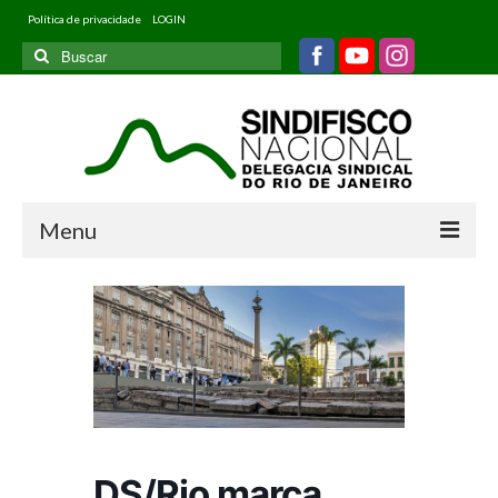
Política de privacidade
LOGIN
Buscar
por:
Menu
Home
Quem somos
Filiados
Informativos
Jurídico
DS/Rio marca