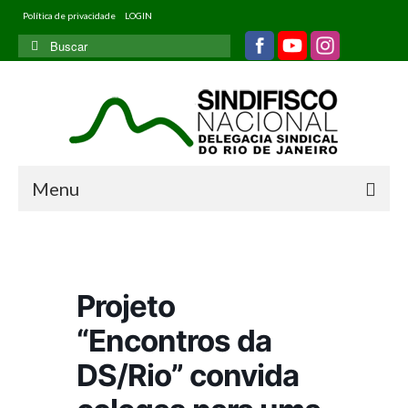
Política de privacidade
LOGIN
Buscar
por:
Menu
Home
Quem somos
Projeto
Filiados
“Encontros da
Informativos
DS/Rio” convida
Jurídico