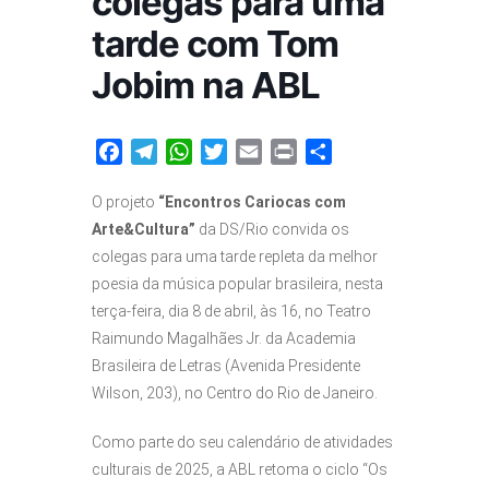
colegas para uma
Fale conosco
tarde com Tom
Jobim na ABL
Facebook
Telegram
WhatsApp
Twitter
Email
Print
Share
O projeto
“Encontros Cariocas com
Arte&Cultura”
da DS/Rio convida os
colegas para uma tarde repleta da melhor
poesia da música popular brasileira, nesta
terça-feira, dia 8 de abril, às 16, no Teatro
Raimundo Magalhães Jr. da Academia
Brasileira de Letras (Avenida Presidente
Wilson, 203), no Centro do Rio de Janeiro.
Como parte do seu calendário de atividades
culturais de 2025, a ABL retoma o ciclo “Os