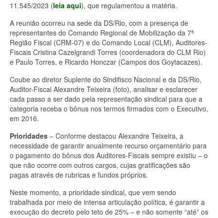
11.545/2023
(
leia aqui
),
que regulamentou a matéria.
A reunião ocorreu na sede da DS/Rio, com a presença de
representantes do Comando Regional de Mobilização da 7ª
Região Fiscal (CRM-07) e do Comando Local (CLM), Auditores-
Fiscais Cristina Cazelgrandi Torres (coordenadora do CLM Rio)
e Paulo Torres, e Ricardo Honczar (Campos dos Goytacazes).
Coube ao diretor Suplente do Sindifisco Nacional e da DS/Rio,
Auditor-Fiscal Alexandre Teixeira (foto), analisar e esclarecer
cada passo a ser dado pela representação sindical para que a
categoria receba o bônus nos termos firmados com o Executivo,
em 2016.
Prioridades
– Conforme destacou Alexandre Teixeira, a
necessidade de garantir anualmente recurso orçamentário para
o pagamento do bônus dos Auditores-Fiscais sempre existiu – o
que não ocorre com outros cargos, cujas gratificações são
pagas através de rubricas e fundos próprios.
Neste momento, a prioridade sindical, que vem sendo
trabalhada por meio de intensa articulação política, é garantir a
execução do decreto pelo teto de 25% – e não somente “até” os