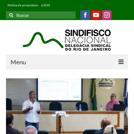
Política de privacidade
LOGIN
Buscar
por:
Menu
Home
Quem somos
Filiados
Informativos
Jurídico