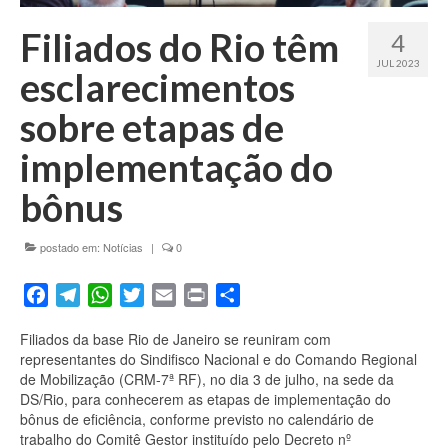
Fale conosco
Filiados do Rio têm
4
JUL 2023
esclarecimentos
sobre etapas de
implementação do
bônus
postado em:
Notícias
|
0
Facebook
Telegram
WhatsApp
Twitter
Email
Print
Share
Filiados da base Rio de Janeiro se reuniram com
representantes do Sindifisco Nacional e do Comando Regional
de Mobilização (CRM-7ª RF), no dia 3 de julho, na sede da
DS/Rio, para conhecerem as etapas de implementação do
bônus de eficiência, conforme previsto no calendário de
trabalho do Comitê Gestor instituído pelo Decreto nº