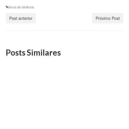
bônus de eficiência
Post anterior
Próximo Post
Posts Similares
DS/Rio convoca filiados para assembleia sobre
decisões do Conselho de Delegados Sindicais
(28/3)
24 de março, 2025
As seguintes pautas estarão em debate: 1) Informes; 2)
Análise de Conjuntura; 3) Mobilização; 4)...