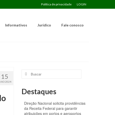
Política de privacidade
LOGIN
Informativos
Jurídico
Fale conosco
Buscar
15
por:
AIO 2024
Destaques
do
Direção Nacional solicita providências
da Receita Federal para garantir
atribuições em portos e aeroportos