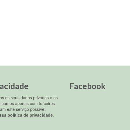
vacidade
Facebook
s os seus dados privados e os
ilhamos apenas com terceiros
am este serviço possível.
ssa política de privacidade
.