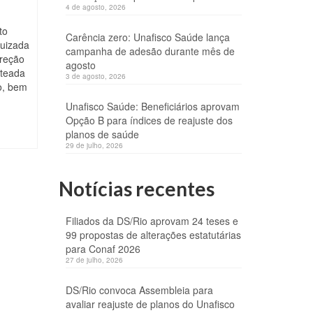
4 de agosto, 2026
to
Carência zero: Unafisco Saúde lança
juizada
campanha de adesão durante mês de
rreção
agosto
iteada
3 de agosto, 2026
o, bem
Unafisco Saúde: Beneficiários aprovam
Opção B para índices de reajuste dos
planos de saúde
29 de julho, 2026
Notícias recentes
Filiados da DS/Rio aprovam 24 teses e
99 propostas de alterações estatutárias
para Conaf 2026
27 de julho, 2026
DS/Rio convoca Assembleia para
avaliar reajuste de planos do Unafisco