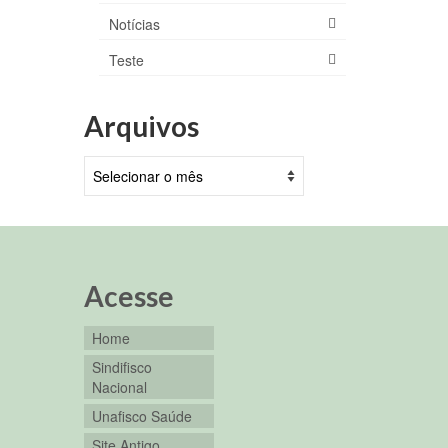
Notícias
Teste
Arquivos
Arquivos
Acesse
Home
Sindifisco
Nacional
Unafisco Saúde
Site Antigo