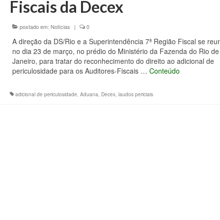
Fiscais da Decex
postado em:
Notícias
|
0
A direção da DS/Rio e a Superintendência 7ª Região Fiscal se reu
no dia 23 de março, no prédio do Ministério da Fazenda do Rio de
Janeiro, para tratar do reconhecimento do direito ao adicional de
periculosidade para os Auditores-Fiscais …
Conteúdo
adicional de periculosidade
,
Aduana
,
Decex
,
laudos periciais