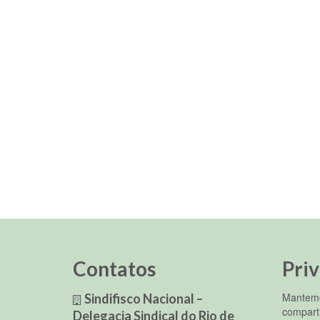
Contatos
Pri
Mantemo
Sindifisco Nacional –
compart
Delegacia Sindical do Rio de