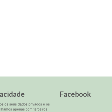
vacidade
Facebook
s os seus dados privados e os
ilhamos apenas com terceiros