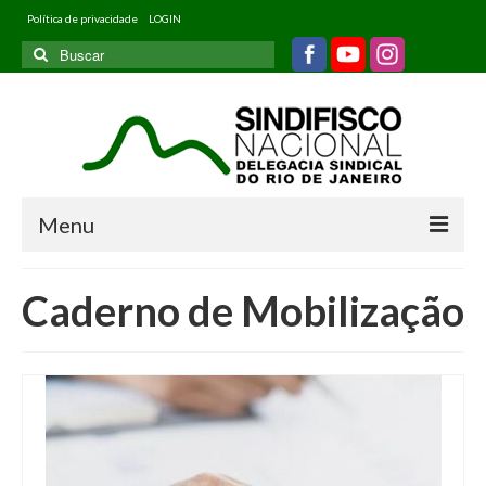
Política de privacidade
LOGIN
Buscar
por:
Menu
Home
Caderno de Mobilização
Quem somos
Filiados
Informativos
Jurídico