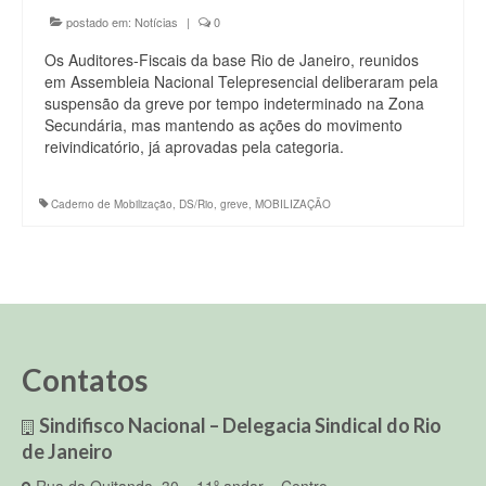
postado em:
Notícias
|
0
Os Auditores-Fiscais da base Rio de Janeiro, reunidos
em Assembleia Nacional Telepresencial deliberaram pela
suspensão da greve por tempo indeterminado na Zona
Secundária, mas mantendo as ações do movimento
reivindicatório, já aprovadas pela categoria.
Caderno de Mobilização
,
DS/Rio
,
greve
,
MOBILIZAÇÃO
Contatos
Sindifisco Nacional – Delegacia Sindical do Rio
de Janeiro