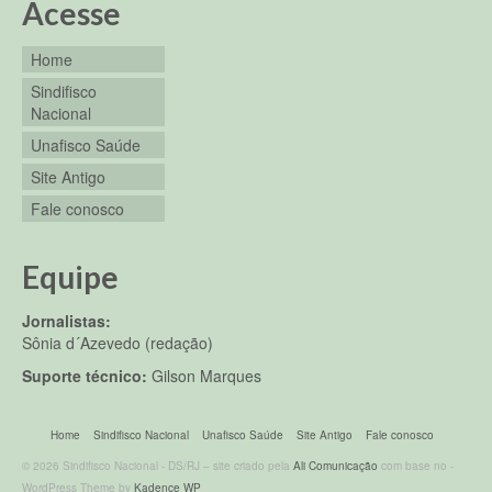
Acesse
Home
Sindifisco
Nacional
Unafisco Saúde
Site Antigo
Fale conosco
Equipe
Jornalistas:
Sônia d´Azevedo (redação)
Suporte técnico:
Gilson Marques
Home
Sindifisco Nacional
Unafisco Saúde
Site Antigo
Fale conosco
© 2026 Sindifisco Nacional - DS/RJ – site criado pela
Ali Comunicação
com base no -
WordPress Theme by
Kadence WP