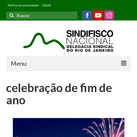
Política de privacidade
LOGIN
Buscar
por:
Menu
Home
celebração de fim de
Quem somos
ano
Filiados
Informativos
Jurídico