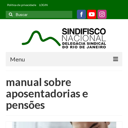
Política de privacidade
LOGIN
Buscar
por:
Menu
Home
manual sobre
Quem somos
aposentadorias e
Filiados
pensões
Informativos
Jurídico