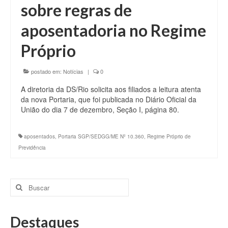
sobre regras de
aposentadoria no Regime
Próprio
postado em:
Notícias
|
0
A diretoria da DS/Rio solicita aos filiados a leitura atenta
da nova Portaria, que foi publicada no Diário Oficial da
União do dia 7 de dezembro, Seção I, página 80.
aposentados
,
Portaria SGP/SEDGG/ME Nº 10.360
,
Regime Próprio de
Previdência
Buscar
por:
Destaques