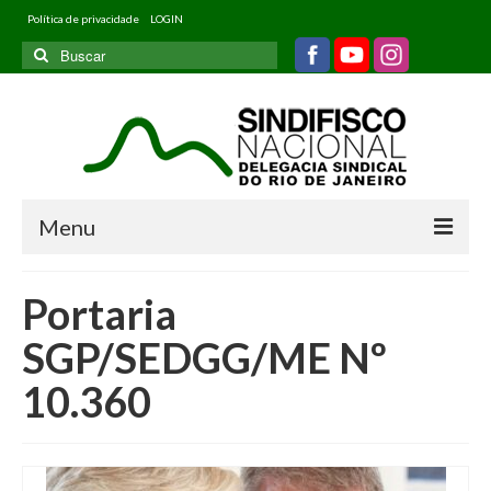
Política de privacidade
LOGIN
Buscar
por:
Menu
Home
Portaria
Quem somos
SGP/SEDGG/ME Nº
Filiados
10.360
Informativos
Jurídico