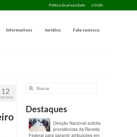
Política de privacidade
LOGIN
Informativos
Jurídico
Fale conosco
Buscar
12
por:
AIO 2026
Destaques
eiro
Direção Nacional solicita
providências da Receita
Federal para garantir atribuições em