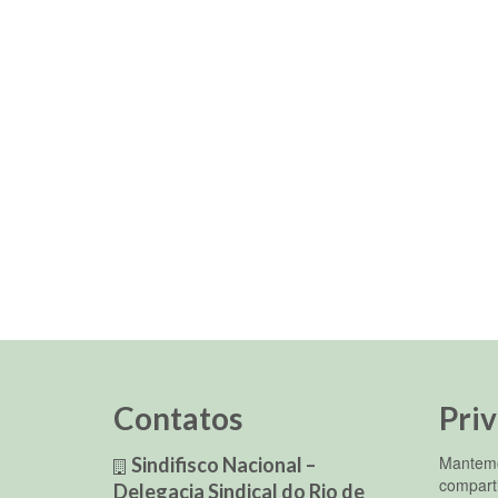
Contatos
Pri
Mantemo
Sindifisco Nacional –
compart
Delegacia Sindical do Rio de