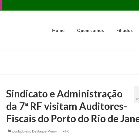
Home
Quem somos
Filiados
Sindicato e Administração
M
da 7ª RF visitam Auditores-
Fiscais do Porto do Rio de Jan
postado em:
Destaque Menor
|
0