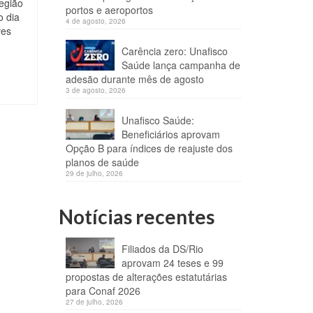
egião
portos e aeroportos
o dia
4 de agosto, 2026
ves
Carência zero: Unafisco
Saúde lança campanha de
adesão durante mês de agosto
3 de agosto, 2026
Unafisco Saúde:
Beneficiários aprovam
Opção B para índices de reajuste dos
planos de saúde
29 de julho, 2026
Notícias recentes
Filiados da DS/Rio
aprovam 24 teses e 99
propostas de alterações estatutárias
para Conaf 2026
27 de julho, 2026