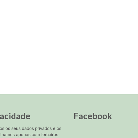
vacidade
Facebook
s os seus dados privados e os
ilhamos apenas com terceiros