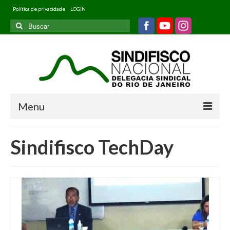
Política de privacidade
LOGIN
Buscar
por:
Menu
Home
Sindifisco TechDay
Quem somos
Filiados
Informativos
Jurídico