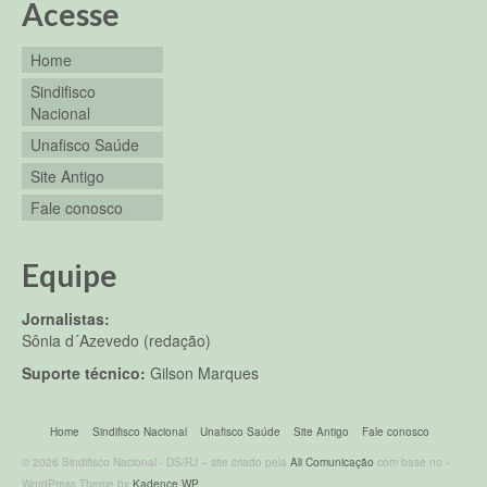
Acesse
Home
Sindifisco
Nacional
Unafisco Saúde
Site Antigo
Fale conosco
Equipe
Jornalistas:
Sônia d´Azevedo (redação)
Suporte técnico:
Gilson Marques
Home
Sindifisco Nacional
Unafisco Saúde
Site Antigo
Fale conosco
© 2026 Sindifisco Nacional - DS/RJ – site criado pela
Ali Comunicação
com base no -
WordPress Theme by
Kadence WP