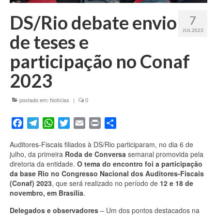
Fale conosco
DS/Rio debate envio
7
JUL 2023
de teses e
participação no Conaf
2023
postado em:
Notícias
|
0
Facebook
Telegram
WhatsApp
Twitter
Email
Print
Share
Auditores-Fiscais filiados à DS/Rio participaram, no dia 6 de
julho, da primeira
Roda de Conversa
semanal promovida pela
diretoria da entidade.
O tema do encontro foi a
participação
da base Rio no Congresso Nacional dos Auditores-Fiscais
(Conaf) 2023
, que será realizado no período de
12 e 18 de
novembro, em Brasília
.
Delegados e observadores
– Um dos pontos destacados na