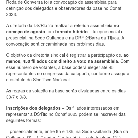
Roda de Conversa foi a convocação de assembleia para
definição dos delegados e observadores da base no Conaf
2023.
A diretoria da DS/Rio irá realizar a referida assembleia
no
começo de agosto
, em
formato híbrido
– telepresencial e
presencial, na Sede Quitanda e na DRF 2/Barra da Tijuca. A
convocação será encaminhada nos próximos dias.
O objetivo da diretoria sindical é registrar a participação de,
ao
menos, 450 filiados com direito a voto na assembleia
. Com
esse número de votantes, a base poderá eleger até 45
representantes no congresso da categoria, conforme assegura
o estatuto do Sindifisco Nacional.
As regras da votação na base serão divulgadas entre os dias
30/7 e 9/8.
Inscrições dos delegados
– Os filiados interessados em
representar a DS/Rio no Conaf 2023 podem se inscrever das
seguintes formas:
– presencialmente, entre 9h e 18h, na Sede Quitanda (Rua da
Quitanda, 30 – 11º andar, Centro, RJ); – pelo telefone (21)