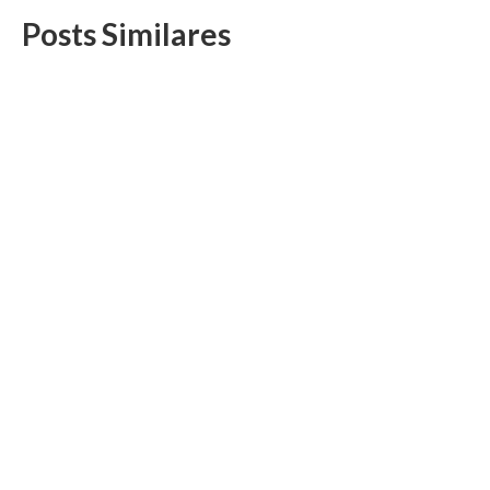
Posts Similares
Nova diretoria da DS/Rio toma posse e realiza
primeira reunião de trabalho
2 de janeiro, 2025
Diretores presentes na reunião trocaram ideias sobre a
conjuntura atual e debateram a pauta preliminar...