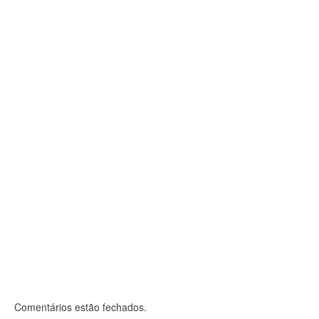
Carf suspende sessões por falta de quórum nas
turmas de julgamento
18 de fevereiro, 2022
Das 27 Turmas de Julgamento que compõem o Carf,
somente duas, pertencentes à Câmara Superior...
Comentários estão fechados.