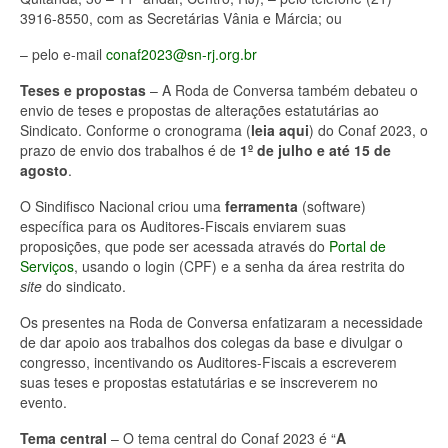
3916-8550, com as Secretárias Vânia e Márcia; ou
– pelo e-mail
conaf2023@sn-rj.org.br
Teses e propostas
– A Roda de Conversa também debateu o
envio de teses e propostas de alterações estatutárias ao
Sindicato. Conforme o cronograma (
leia aqui
) do Conaf 2023, o
prazo de envio dos trabalhos é de
1º de julho e até 15 de
agosto
.
O Sindifisco Nacional criou uma
ferramenta
(software)
específica para os Auditores-Fiscais enviarem suas
proposições, que pode ser acessada através do
Portal de
Serviços
, usando o login (CPF) e a senha da área restrita do
site
do sindicato.
Os presentes na Roda de Conversa enfatizaram a necessidade
de dar apoio aos trabalhos dos colegas da base e divulgar o
congresso, incentivando os Auditores-Fiscais a escreverem
suas teses e propostas estatutárias e se inscreverem no
evento.
Tema central
– O tema central do Conaf 2023 é “
A