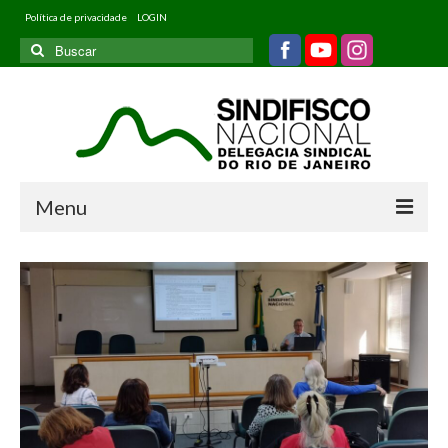
Política de privacidade
LOGIN
Buscar
por:
Menu
Home
Quem somos
Filiados
Informativos
Jurídico