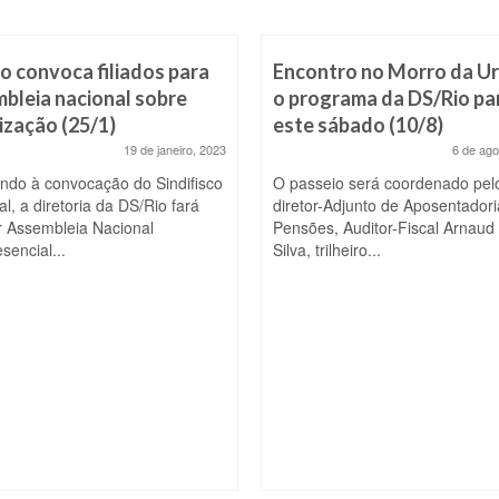
o convoca filiados para
Encontro no Morro da Ur
bleia nacional sobre
o programa da DS/Rio pa
ização (25/1)
este sábado (10/8)
19 de janeiro, 2023
6 de ago
ndo à convocação do Sindifisco
O passeio será coordenado pel
l, a diretoria da DS/Rio fará
diretor-Adjunto de Aposentadori
ar Assembleia Nacional
Pensões, Auditor-Fiscal Arnaud
sencial...
Silva, trilheiro...