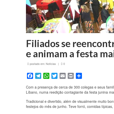
Filiados se reencont
e animam a festa mai
postado em:
Notícias
|
0
Facebook
Telegram
WhatsApp
Twitter
Email
Print
Share
Com a presença de cerca de 300 colegas e seus familia
Líbano, numa reedição contagiante da festa junina ma
Tradicional e divertido, além de visualmente muito bo
festejos do mês de junho. Teve forró, comidas típicas,