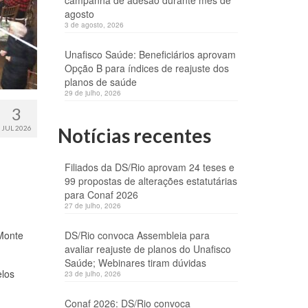
campanha de adesão durante mês de
agosto
3 de agosto, 2026
Unafisco Saúde: Beneficiários aprovam
Opção B para índices de reajuste dos
planos de saúde
29 de julho, 2026
3
JUL 2026
Notícias recentes
Filiados da DS/Rio aprovam 24 teses e
99 propostas de alterações estatutárias
para Conaf 2026
27 de julho, 2026
 Monte
DS/Rio convoca Assembleia para
avaliar reajuste de planos do Unafisco
Saúde; Webinares tiram dúvidas
elos
23 de julho, 2026
Conaf 2026: DS/Rio convoca