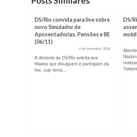
Posts Similares
os para
DS/Rio convida para live sobre
DS/Ri
o com
novo Simulador de
assem
este
Aposentadorias, Pensões e BE
mobil
(06/11)
 de julho, 2024
4 de novembro, 2024
Atende
Naciona
cal
A diretoria da DS/Rio solicita aos
realiz
mais belas
filiados que divulguem e participem da
Telepre
..
live, cujo tema...