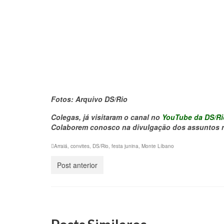
Fotos: Arquivo DS/Rio
Colegas, já visitaram o canal no
YouTube da DS/Ri
Colaborem conosco na divulgação dos assuntos re
Arraiá
,
convites
,
DS/Rio
,
festa junina
,
Monte Líbano
Post anterior