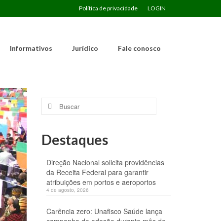
Política de privacidade
LOGIN
Informativos
Jurídico
Fale conosco
Buscar
por:
Destaques
Direção Nacional solicita providências
da Receita Federal para garantir
atribuições em portos e aeroportos
4 de agosto, 2026
Carência zero: Unafisco Saúde lança