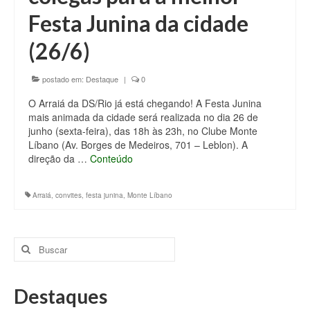
Festa Junina da cidade
(26/6)
postado em:
Destaque
|
0
O Arraiá da DS/Rio já está chegando! A Festa Junina
mais animada da cidade será realizada no dia 26 de
junho (sexta-feira), das 18h às 23h, no Clube Monte
Líbano (Av. Borges de Medeiros, 701 – Leblon). A
direção da …
Conteúdo
Arraiá
,
convites
,
festa junina
,
Monte Líbano
Buscar
por:
Destaques