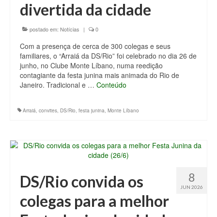
divertida da cidade
postado em:
Notícias
|
0
Com a presença de cerca de 300 colegas e seus
familiares, o “Arraiá da DS/Rio” foi celebrado no dia 26 de
junho, no Clube Monte Líbano, numa reedição
contagiante da festa junina mais animada do Rio de
Janeiro. Tradicional e …
Conteúdo
Arraiá
,
convites
,
DS/Rio
,
festa junina
,
Monte Líbano
8
DS/Rio convida os
JUN 2026
colegas para a melhor