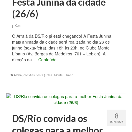
Festa Junina da cidade
(26/6)
|
0
O Arraiá da DS/Rio já está chegando! A Festa Junina
mais animada da cidade será realizada no dia 26 de
junho (sexta-feira), das 18h às 23h, no Clube Monte
Líbano (Av. Borges de Medeiros, 701 – Leblon). A
direção da …
Conteúdo
Arraiá
,
convites
,
festa junina
,
Monte Líbano
8
DS/Rio convida os
JUN 2026
colegas para a melhor