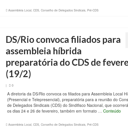
Assembleia Local
,
CDS
,
Conselho de Delegados Sindicais
,
Pré-CDS
DS/Rio convoca filiados para
assembleia híbrida
preparatória do CDS de fevere
(19/2)
|
0
A diretoria da DS/Rio convoca os filiados para Assembleia Local Hí
(Presencial e Telepresencial), preparatória para a reunião do Con
de Delegados Sindicais (CDS) do Sindifisco Nacional, que ocorrerá
os dias 24 e 26 de fevereiro, também em formato …
Conteúdo
Assembleia Local
,
CDS
,
Conselho de Delegados Sindicais
,
Pré-CDS