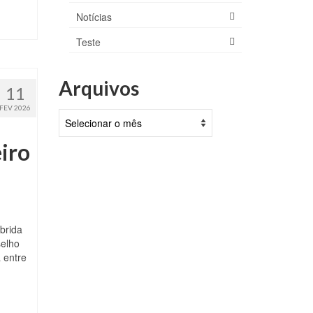
Notícias
Teste
Arquivos
11
FEV 2026
Arquivos
iro
brida
selho
 entre