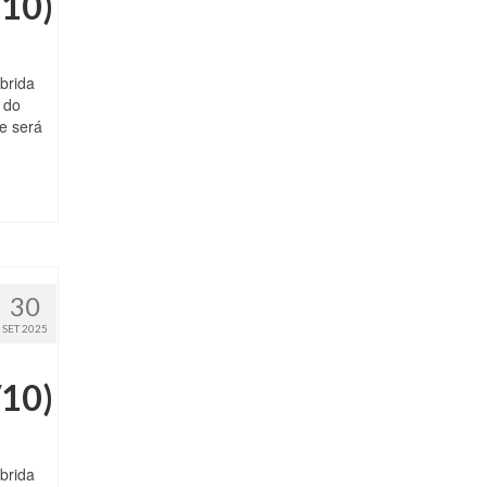
/10)
brida
 do
e será
30
SET 2025
/10)
brida