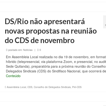
DS/Rio não apresentará
novas propostas na reunião
do CDS de novembro
postado em:
Notícias
|
0
Em Assembleia Local realizada no dia 19 de novembro, em format
híbrido (telepresencial, via plataforma Zoom, e presencial, no audi
Sede Quitanda), preparatória para a próxima reunião do Conselho
Delegados Sindicais (CDS) do Sindifisco Nacional, que ocorrerá d
Conteúdo
Assembleia Local
,
CDS
,
Conselho de Delegados Sindicais
,
Pré-CDS