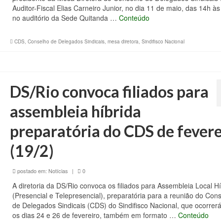
Auditor-Fiscal Elias Carneiro Junior, no dia 11 de maio, das 14h às
no auditório da Sede Quitanda …
Conteúdo
CDS
,
Conselho de Delegados Sindicais
,
mesa diretora
,
Sindifisco Nacional
DS/Rio convoca filiados para
assembleia híbrida
preparatória do CDS de fevere
(19/2)
postado em:
Notícias
|
0
A diretoria da DS/Rio convoca os filiados para Assembleia Local Hí
(Presencial e Telepresencial), preparatória para a reunião do Con
de Delegados Sindicais (CDS) do Sindifisco Nacional, que ocorrerá
os dias 24 e 26 de fevereiro, também em formato …
Conteúdo