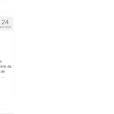
24
NOV 2025
o
tório da
 de
e …