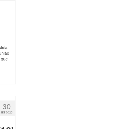
leia
eunião
, que
30
SET 2025