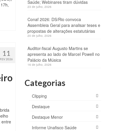
Saúde; Webinares tiram dúvidas
 17h,
23 de julho, 2026
Conaf 2026: DS/Rio convoca
Assembleia Geral para analisar teses e
propostas de alterações estatutárias
20 de julho, 2026
Auditor-fiscal Augusto Martins se
11
apresenta ao lado de Marcel Powell no
Palácio da Música
FEV 2026
16 de julho, 2026
iro
Categorias
Clipping
Destaque
brida
selho
Destaque Menor
 entre
Informe Unafisco Saúde