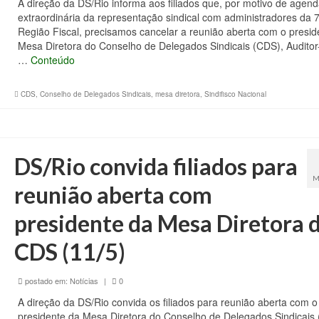
A direção da DS/Rio informa aos filiados que, por motivo de agen
extraordinária da representação sindical com administradores da 7
Região Fiscal, precisamos cancelar a reunião aberta com o presid
Mesa Diretora do Conselho de Delegados Sindicais (CDS), Auditor
…
Conteúdo
CDS
,
Conselho de Delegados Sindicais
,
mesa diretora
,
Sindifisco Nacional
DS/Rio convida filiados para
M
reunião aberta com
presidente da Mesa Diretora 
CDS (11/5)
postado em:
Notícias
|
0
A direção da DS/Rio convida os filiados para reunião aberta com o
presidente da Mesa Diretora do Conselho de Delegados Sindicais