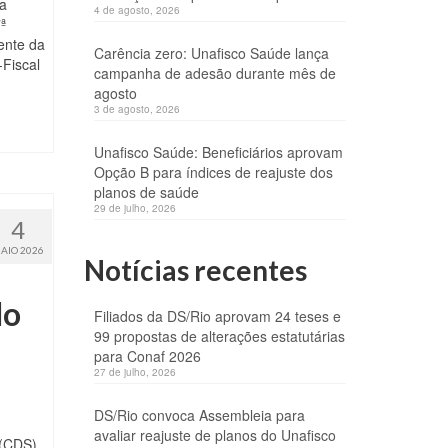
da
4 de agosto, 2026
ª
ente da
Carência zero: Unafisco Saúde lança
-Fiscal
campanha de adesão durante mês de
agosto
3 de agosto, 2026
Unafisco Saúde: Beneficiários aprovam
Opção B para índices de reajuste dos
planos de saúde
29 de julho, 2026
4
AIO 2026
Notícias recentes
do
Filiados da DS/Rio aprovam 24 teses e
99 propostas de alterações estatutárias
para Conaf 2026
27 de julho, 2026
DS/Rio convoca Assembleia para
avaliar reajuste de planos do Unafisco
 (CDS),