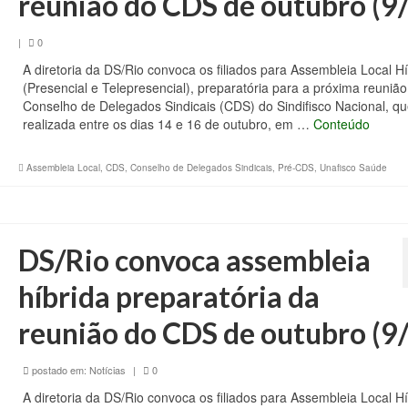
reunião do CDS de outubro (9
|
0
A diretoria da DS/Rio convoca os filiados para Assembleia Local Hí
(Presencial e Telepresencial), preparatória para a próxima reunião
Conselho de Delegados Sindicais (CDS) do Sindifisco Nacional, qu
realizada entre os dias 14 e 16 de outubro, em …
Conteúdo
Assembleia Local
,
CDS
,
Conselho de Delegados Sindicais
,
Pré-CDS
,
Unafisco Saúde
DS/Rio convoca assembleia
híbrida preparatória da
reunião do CDS de outubro (9
postado em:
Notícias
|
0
A diretoria da DS/Rio convoca os filiados para Assembleia Local Hí