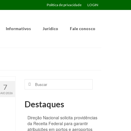
Política de privacidade
LOGIN
Informativos
Jurídico
Fale conosco
Buscar
7
por:
AIO 2026
Destaques
Direção Nacional solicita providências
da Receita Federal para garantir
atribuições em portos e aeroportos