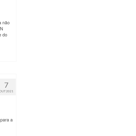
da não
EN
e do
7
OUT 2021
 para a