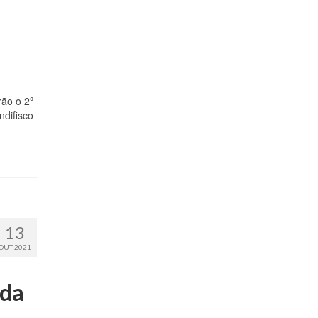
ão o 2º
ndifisco
13
OUT 2021
 da