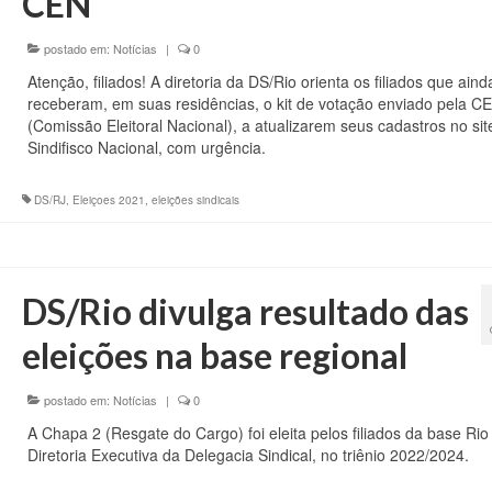
CEN
postado em:
Notícias
|
0
Atenção, filiados! A diretoria da DS/Rio orienta os filiados que ain
receberam, em suas residências, o kit de votação enviado pela C
(Comissão Eleitoral Nacional), a atualizarem seus cadastros no sit
Sindifisco Nacional, com urgência.
DS/RJ
,
Eleiçoes 2021
,
eleições sindicais
DS/Rio divulga resultado das
eleições na base regional
postado em:
Notícias
|
0
A Chapa 2 (Resgate do Cargo) foi eleita pelos filiados da base Rio
Diretoria Executiva da Delegacia Sindical, no triênio 2022/2024.