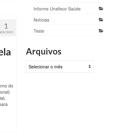
Informe Unafisco Saúde
Notícias
1
Teste
NOV 2021
ela
Arquivos
Arquivos
urno do
onal)
al,
para