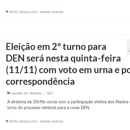
DS/RJ
,
Eleiçoes 2021
,
eleições sindicais
Eleição em 2º turno para
DEN será nesta quinta-feira
(11/11) com voto em urna e p
correspondência
postado em:
Notícias
|
0
A diretoria da DS/Rio conta com a participação efetiva dos filiados 
turno do processo eleitoral para a nova DEN.
DS/RJ
,
Eleiçoes 2021
,
eleições sindicais