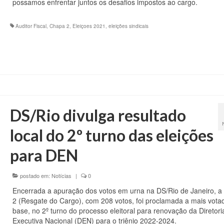
possamos enfrentar juntos os desafios impostos ao cargo.
Auditor Fiscal
,
Chapa 2
,
Eleiçoes 2021
,
eleições sindicais
DS/Rio divulga resultado
local do 2º turno das eleições
para DEN
postado em:
Notícias
|
0
Encerrada a apuração dos votos em urna na DS/Rio de Janeiro, 
2 (Resgate do Cargo), com 208 votos, foi proclamada a mais vota
base, no 2º turno do processo eleitoral para renovação da Diretori
Executiva Nacional (DEN) para o triênio 2022-2024.