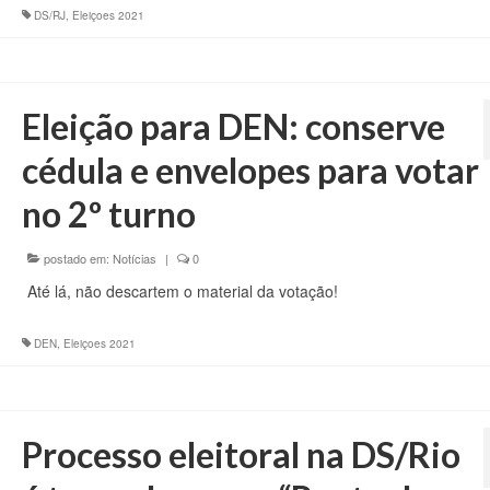
DS/RJ
,
Eleiçoes 2021
Eleição para DEN: conserve
cédula e envelopes para votar
no 2º turno
postado em:
Notícias
|
0
Até lá, não descartem o material da votação!
DEN
,
Eleiçoes 2021
Processo eleitoral na DS/Rio