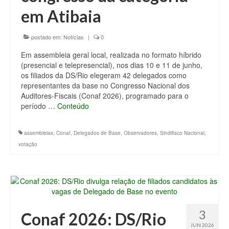
em Atibaia
postado em:
Notícias
|
0
Em assembleia geral local, realizada no formato híbrido
(presencial e telepresencial), nos dias 10 e 11 de junho,
os filiados da DS/Rio elegeram 42 delegados como
representantes da base no Congresso Nacional dos
Auditores-Fiscais (Conaf 2026), programado para o
período …
Conteúdo
assembleias
,
Conaf
,
Delegados de Base
,
Observadores
,
Sindifisco Nacional
,
votação
3
Conaf 2026: DS/Rio
JUN 2026