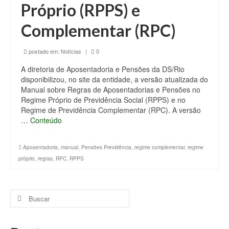
Próprio (RPPS) e
Complementar (RPC)
postado em:
Notícias
|
0
A diretoria de Aposentadoria e Pensões da DS/Rio
disponibilizou, no site da entidade, a versão atualizada do
Manual sobre Regras de Aposentadorias e Pensões no
Regime Próprio de Previdência Social (RPPS) e no
Regime de Previdência Complementar (RPC). A versão
…
Conteúdo
Aposentadoria
,
manual
,
Pensões Previdência
,
regime complementar
,
regime
próprio
,
regras
,
RPC
,
RPPS
Buscar
por: