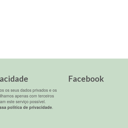
vacidade
Facebook
s os seus dados privados e os
ilhamos apenas com terceiros
am este serviço possível.
ssa política de privacidade
.