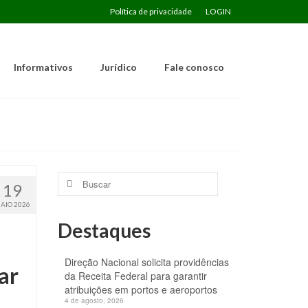
Política de privacidade
LOGIN
Informativos
Jurídico
Fale conosco
Buscar
19
por:
AIO 2026
Destaques
Direção Nacional solicita providências
ar
da Receita Federal para garantir
atribuições em portos e aeroportos
4 de agosto, 2026