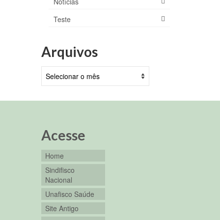
Notícias
Teste
Arquivos
Arquivos
Acesse
Home
Sindifisco
Nacional
Unafisco Saúde
Site Antigo