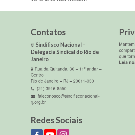
Contatos
Pri
Mantemo
Sindifisco Nacional –
compart
Delegacia Sindical do Rio de
que torn
Janeiro
Leia no
Rua da Quitanda, 30 – 11º andar –
Centro
Rio de Janeiro – RJ – 20011-030
(21) 3916-8550
faleconosco@sindifisconacional-
rj.org.br
Redes Sociais