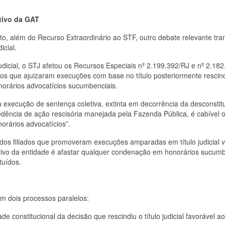
.
itivo da GAT
to, além do Recurso Extraordinário ao STF, outro debate relevante tra
dicial.
judicial, o STJ afetou os Recursos Especiais nº 2.199.392/RJ e nº 2.18
liados que ajuizaram execuções com base no título posteriormente rescin
orários advocatícios sucumbenciais.
 na execução de sentença coletiva, extinta em decorrência da desconstit
ocedência de ação rescisória manejada pela Fazenda Pública, é cabível 
rários advocatícios”.
 dos filiados que promoveram execuções amparadas em título judicial v
tivo da entidade é afastar qualquer condenação em honorários sucumb
ituídos.
m dois processos paralelos:
e constitucional da decisão que rescindiu o título judicial favorável a