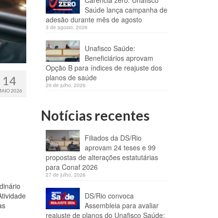
Carência zero: Unafisco
Saúde lança campanha de
adesão durante mês de agosto
3 de agosto, 2026
Unafisco Saúde:
Beneficiários aprovam
Opção B para índices de reajuste dos
planos de saúde
14
29 de julho, 2026
AIO 2026
Notícias recentes
Filiados da DS/Rio
aprovam 24 teses e 99
propostas de alterações estatutárias
para Conaf 2026
27 de julho, 2026
dinário
Atividade
DS/Rio convoca
as
Assembleia para avaliar
reajuste de planos do Unafisco Saúde;