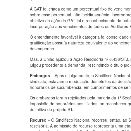
A GAT foi criada como um percentual fixo do vencimen
sobre esse percentual, não incidia anuênio, incorporaç
objetivo da ação da GAT foi o reconhecimento da natu
incorporação aos vencimentos de todos os Auditores-F
O entendimento favorável à categoria foi consolidad
gratificação possuía natureza equivalente ao vencimen
desempenho.
Mas, a União ajuizou a Ação Rescisória nº 6.436/STJ,
julgou procedente a demanda, rescindindo o título judi
Embargos
– Após o julgamento, o Sindifisco Naciona
sindicato, estavam a modulação dos efeitos da decis
honorários de sucumbência, em cumprimentos de sente
Os embargos foram rejeitados pela maioria da 1ª Seçã
imposição de honorários aos filiados, ao reconhecer
definitiva do próprio STJ.
Recurso
– O Sindifisco Nacional recorreu, então, ao S
rescisória. A admissão do recurso representa uma eta