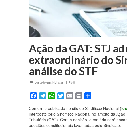
Ação da GAT: STJ ad
extraordinário do Si
análise do STF
postado em:
Notícias
|
0
Facebook
Telegram
WhatsApp
Twitter
Email
Print
Share
Conforme publicado no site do Sindifisco Nacional (
lei
interposto pelo Sindifisco Nacional no âmbito da Ação 
Tributária (GAT). Com a decisão, a matéria será enca
questões constitucionais levantadas pelo Sindicato.