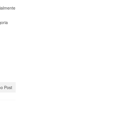
cialmente
goria
o Post