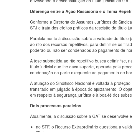
envolvendo a desconstituição do título judicial da GAT
Diferença entre a Ação Rescisória e o Tema Repet
Conforme a Diretoria de Assuntos Jurídicos do Sindica
STJ e trata dos efeitos práticos da rescisão do título ju
Paralelamente à discussão sobre a validade do título 
ao rito dos recursos repetitivos, para definir se os fi
poderão ou não ser condenados ao pagamento de hon
A tese submetida ao rito repetitivo busca definir “se,
título judicial que lhe dava suporte, operada pela pr
condenação da parte exequente ao pagamento de hono
A atuação do Sindifisco Nacional é voltada à proteção
transitado em julgado à época do ajuizamento. O obje
em respeito à segurança jurídica e à boa-fé dos subst
Dois processos paralelos
Atualmente, a discussão sobre a GAT se desenvolve e
no STF, o Recurso Extraordinário questiona a validad