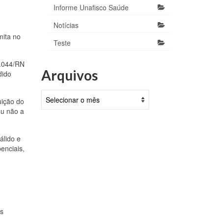
Informe Unafisco Saúde
Notícias
mita no
Teste
2.044/RN
Arquivos
dido
Arquivos
uição do
ou não a
álido e
enciais,
os