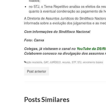
filiados;
no STJ, o Tema Repetitivo analisa os efeitos da re
quanto à eventual condenação ao pagamento de h
A Diretoria de Assuntos Jurídicos do Sindifisco Naci
informada sobre a evolução dos julgamentos e as medi
Com informações do Sindifisco Nacional
Foto: Canva
Colegas, já visitaram o canal no
YouTube da DS/Ri
Colaborem conosco na divulgação dos assuntos re
ação rescisória
,
GAT
,
JURÍDICO
,
recurso
,
STF
,
STJ
,
vencimento básico
Post anterior
Posts Similares