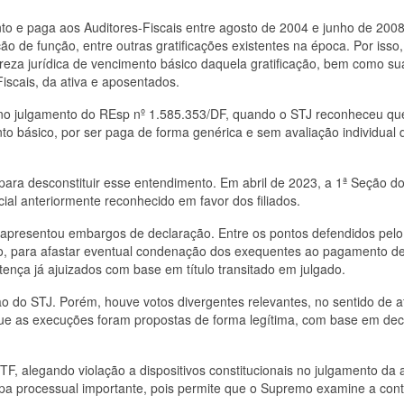
to e paga aos Auditores-Fiscais entre agosto de 2004 e junho de 200
ão de função, entre outras gratificações existentes na época. Por isso,
reza jurídica de vencimento básico daquela gratificação, bem como su
iscais, da ativa e aposentados.
o no julgamento do REsp nº 1.585.353/DF, quando o STJ reconheceu qu
to básico, por ser paga de forma genérica e sem avaliação individual 
 para desconstituir esse entendimento. Em abril de 2023, a 1ª Seção d
cial anteriormente reconhecido em favor dos filiados.
l apresentou embargos de declaração. Entre os pontos defendidos pelo
ão, para afastar eventual condenação dos exequentes ao pagamento d
nça já ajuizados com base em título transitado em julgado.
o do STJ. Porém, houve votos divergentes relevantes, no sentido de a
 que as execuções foram propostas de forma legítima, com base em dec
TF, alegando violação a dispositivos constitucionais no julgamento da
pa processual importante, pois permite que o Supremo examine a cont