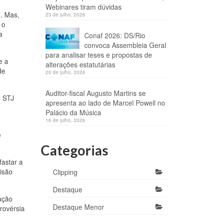
Webinares tiram dúvidas
8. Mas,
23 de julho, 2026
 o
a
Conaf 2026: DS/Rio
convoca Assembleia Geral
para analisar teses e propostas de
e a
alterações estatutárias
de
20 de julho, 2026
Auditor-fiscal Augusto Martins se
o STJ
apresenta ao lado de Marcel Powell no
Palácio da Música
16 de julho, 2026
e
Categorias
fastar a
isão
Clipping
Destaque
 ação
Destaque Menor
rovérsia