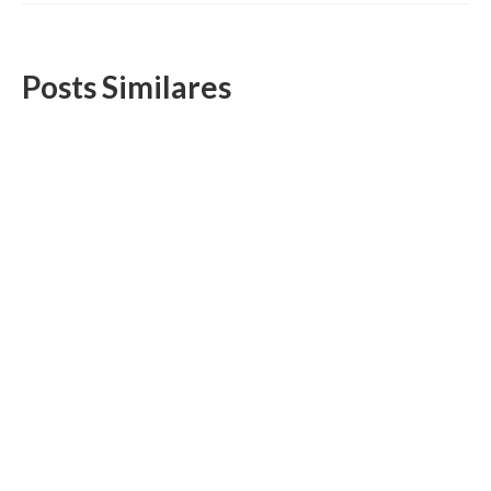
Posts Similares
Convênio: Nature Turismo divulga roteiro para
África do Sul, em setembro
18 de junho, 2026
A agência Nature Viagens e Turismo, conveniada com a
DS/Rio, está oferecendo aos filiados e...