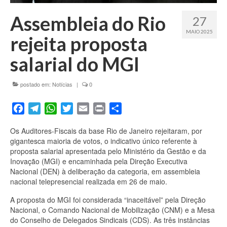
Fale conosco
Assembleia do Rio
27
MAIO 2025
rejeita proposta
salarial do MGI
postado em:
Notícias
|
0
Facebook
Telegram
WhatsApp
Twitter
Email
Print
Share
Os Auditores-Fiscais da base Rio de Janeiro rejeitaram, por
gigantesca maioria de votos, o indicativo único referente à
proposta salarial apresentada pelo Ministério da Gestão e da
Inovação (MGI) e encaminhada pela Direção Executiva
Nacional (DEN) à deliberação da categoria, em assembleia
nacional telepresencial realizada em 26 de maio.
A proposta do MGI foi considerada “inaceitável” pela Direção
Nacional, o Comando Nacional de Mobilização (CNM) e a Mesa
do Conselho de Delegados Sindicais (CDS). As três instâncias