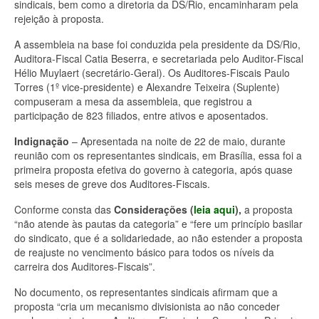
sindicais, bem como a diretoria da DS/Rio, encaminharam pela
rejeição à proposta.
A assembleia na base foi conduzida pela presidente da DS/Rio,
Auditora-Fiscal Catia Beserra, e secretariada pelo Auditor-Fiscal
Hélio Muylaert (secretário-Geral). Os Auditores-Fiscais Paulo
Torres (1º vice-presidente) e Alexandre Teixeira (Suplente)
compuseram a mesa da assembleia, que registrou a
participação de 823 filiados, entre ativos e aposentados.
Indignação
– Apresentada na noite de 22 de maio, durante
reunião com os representantes sindicais, em Brasília, essa foi a
primeira proposta efetiva do governo à categoria, após quase
seis meses de greve dos Auditores-Fiscais.
Conforme consta das
Considerações (
leia aqui
),
a proposta
“não atende às pautas da categoria” e “fere um princípio basilar
do sindicato, que é a solidariedade, ao não estender a proposta
de reajuste no vencimento básico para todos os níveis da
carreira dos Auditores-Fiscais”.
No documento, os representantes sindicais afirmam que a
proposta “cria um mecanismo divisionista ao não conceder