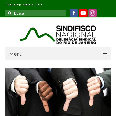
Política de privacidade
LOGIN
Buscar
por:
Menu
Home
Quem somos
Filiados
Informativos
Jurídico