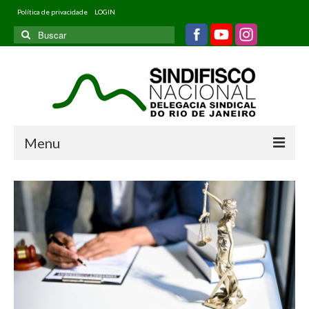
Política de privacidade
LOGIN
Buscar
por:
Menu
Home
Quem somos
Filiados
Informativos
Jurídico