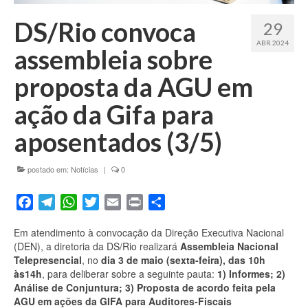
Fale conosco
DS/Rio convoca
29
ABR 2024
assembleia sobre
proposta da AGU em
ação da Gifa para
aposentados (3/5)
postado em:
Notícias
|
0
Facebook
Telegram
WhatsApp
Twitter
Email
Print
Share
Em atendimento à convocação da Direção Executiva Nacional
(DEN), a diretoria da DS/Rio realizará
Assembleia Nacional
Telepresencial
, no
dia 3 de maio (sexta-feira), das 10h
às14h
, para deliberar sobre a seguinte pauta:
1) Informes; 2)
Análise de Conjuntura; 3) Proposta de acordo feita pela
AGU em ações da GIFA para Auditores-Fiscais