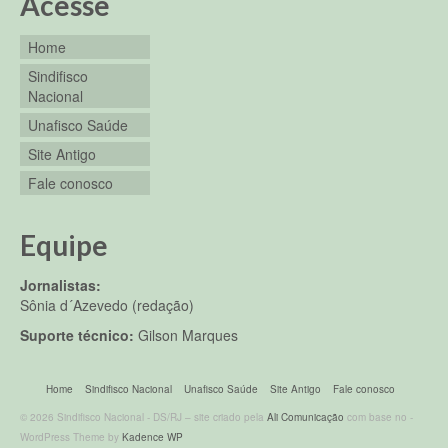
Acesse
Home
Sindifisco
Nacional
Unafisco Saúde
Site Antigo
Fale conosco
Equipe
Jornalistas:
Sônia d´Azevedo (redação)
Suporte técnico:
Gilson Marques
Home
Sindifisco Nacional
Unafisco Saúde
Site Antigo
Fale conosco
© 2026 Sindifisco Nacional - DS/RJ – site criado pela
Ali Comunicação
com base no -
WordPress Theme by
Kadence WP