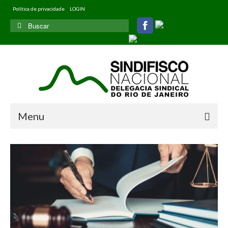
Política de privacidade
LOGIN
Buscar
por:
Menu
Home
Quem somos
Filiados
Informativos
Jurídico