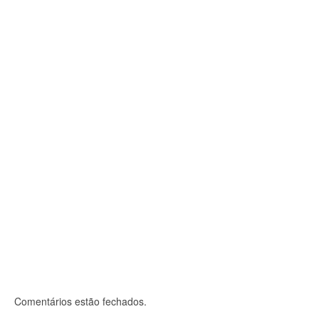
Cestas básicas viram quentinhas que
alimentam população de rua
17 de setembro, 2021
O Projeto Cestas Básicas RJ, coordenado pela diretoria da
DS/Rio, entregou 30 kits com alimentos...
Comentários estão fechados.