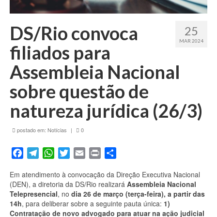
Fale conosco
DS/Rio convoca
25
MAR 2024
filiados para
Assembleia Nacional
sobre questão de
natureza jurídica (26/3)
postado em:
Notícias
|
0
Facebook
Telegram
WhatsApp
Twitter
Email
Print
Share
Em atendimento à convocação da Direção Executiva Nacional
(DEN), a diretoria da DS/Rio realizará
Assembleia Nacional
Telepresencial
, no
dia 26 de março (terça-feira), a partir das
14h
, para deliberar sobre a seguinte pauta única:
1)
Contratação de novo advogado para atuar na ação judicial