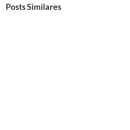
Posts Similares
Curso de informática básica reúne filiados na
Sede Quitanda
12 de março, 2025
O objetivo deste novo curso de informática é proporcionar
aos colegas a compreensão e utilização...