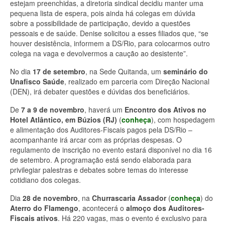
estejam preenchidas, a diretoria sindical decidiu manter uma
pequena lista de espera, pois ainda há colegas em dúvida
sobre a possibilidade de participação, devido a questões
pessoais e de saúde. Denise solicitou a esses filiados que, “se
houver desistência, informem a DS/Rio, para colocarmos outro
colega na vaga e devolvermos a caução ao desistente”.
No dia
17 de setembro
, na Sede Quitanda, um
seminário do
Unafisco Saúde
, realizado em parceria com Direção Nacional
(DEN), irá debater questões e dúvidas dos beneficiários.
De
7 a 9 de novembro
, haverá um
Encontro dos Ativos no
Hotel Atlântico, em Búzios (RJ)
(
conheça
), com hospedagem
e alimentação dos Auditores-Fiscais pagos pela DS/Rio –
acompanhante irá arcar com as próprias despesas. O
regulamento de inscrição no evento estará disponível no dia 16
de setembro. A programação está sendo elaborada para
privilegiar palestras e debates sobre temas do interesse
cotidiano dos colegas.
Dia
28 de novembro
, na
Churrascaria Assador
(
conheça
) do
Aterro do Flamengo
, acontecerá o
almoço dos Auditores-
Fiscais ativos
. Há 220 vagas, mas o evento é exclusivo para