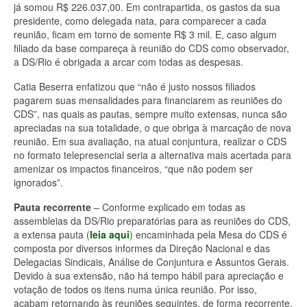
já somou R$ 226.037,00. Em contrapartida, os gastos da sua
presidente, como delegada nata, para comparecer a cada
reunião, ficam em torno de somente R$ 3 mil. E, caso algum
filiado da base compareça à reunião do CDS como observador,
a DS/Rio é obrigada a arcar com todas as despesas.
Catia Beserra enfatizou que “não é justo nossos filiados
pagarem suas mensalidades para financiarem as reuniões do
CDS”, nas quais as pautas, sempre muito extensas, nunca são
apreciadas na sua totalidade, o que obriga à marcação de nova
reunião. Em sua avaliação, na atual conjuntura, realizar o CDS
no formato telepresencial seria a alternativa mais acertada para
amenizar os impactos financeiros, “que não podem ser
ignorados”.
Pauta recorrente
– Conforme explicado em todas as
assembleias da DS/Rio preparatórias para as reuniões do CDS,
a extensa pauta (
leia aqui
) encaminhada pela Mesa do CDS é
composta por diversos informes da Direção Nacional e das
Delegacias Sindicais, Análise de Conjuntura e Assuntos Gerais.
Devido à sua extensão, não há tempo hábil para apreciação e
votação de todos os itens numa única reunião. Por isso,
acabam retornando às reuniões seguintes, de forma recorrente.