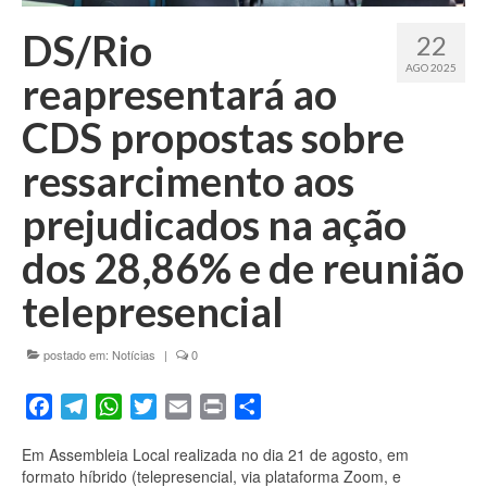
Fale conosco
DS/Rio
22
AGO 2025
reapresentará ao
CDS propostas sobre
ressarcimento aos
prejudicados na ação
dos 28,86% e de reunião
telepresencial
postado em:
Notícias
|
0
Facebook
Telegram
WhatsApp
Twitter
Email
Print
Share
Em Assembleia Local realizada no dia 21 de agosto, em
formato híbrido (telepresencial, via plataforma Zoom, e