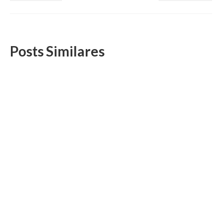
Posts Similares
DS/Rio convida para visita ao Parque Nacional
da Serra dos Órgãos (18/3)
15 de março, 2022
A Sede Guapimirim fica no Km 98 da BR-116, na subida da
serra, entre Guapimirim...