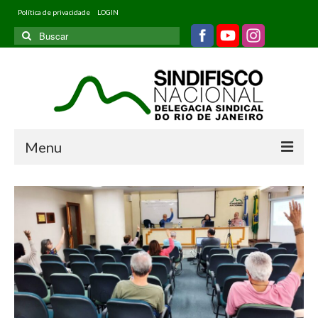
Política de privacidade
LOGIN
Buscar
por:
Menu
Home
Quem somos
Filiados
Informativos
Jurídico