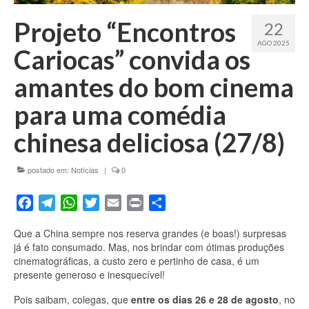
Fale conosco
Projeto “Encontros
22
AGO 2025
Cariocas” convida os
amantes do bom cinema
para uma comédia
chinesa deliciosa (27/8)
postado em:
Notícias
|
0
Facebook
Telegram
WhatsApp
Twitter
Email
Print
Share
Que a China sempre nos reserva grandes (e boas!) surpresas
já é fato consumado. Mas, nos brindar com ótimas produções
cinematográficas, a custo zero e pertinho de casa, é um
presente generoso e inesquecível!
Pois saibam, colegas, que
entre os dias 26 e 28 de agosto
, no