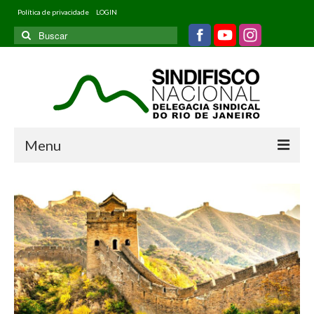
Política de privacidade
LOGIN
Buscar
por:
Menu
Home
Quem somos
Filiados
Informativos
Jurídico