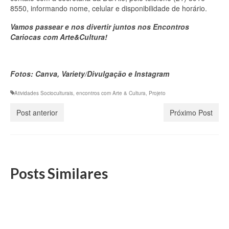
8550, informando nome, celular e disponibilidade de horário.
Vamos passear e nos divertir juntos nos Encontros
Cariocas com Arte&Cultura!
Fotos: Canva, Variety/Divulgação e Instagram
Atividades Socioculturais
,
encontros com Arte & Cultura
,
Projeto
Post anterior
Próximo Post
Posts Similares
DS/Rio convida filiados para encontro com
exercício lúdico no programa Excel