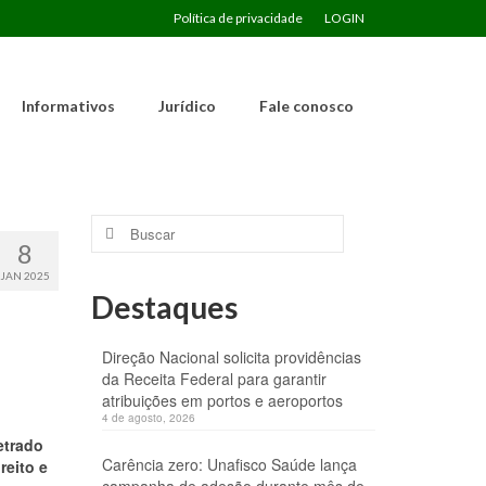
Política de privacidade
LOGIN
Informativos
Jurídico
Fale conosco
Buscar
por:
8
JAN 2025
Destaques
Direção Nacional solicita providências
da Receita Federal para garantir
atribuições em portos e aeroportos
4 de agosto, 2026
etrado
Carência zero: Unafisco Saúde lança
reito e