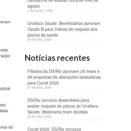
campanha de adesão durante mês de
agosto
3 de agosto, 2026
iveram
Unafisco Saúde: Beneficiários aprovam
Opção B para índices de reajuste dos
planos de saúde
29 de julho, 2026
soais
oração
Notícias recentes
Filiados da DS/Rio aprovam 24 teses e
99 propostas de alterações estatutárias
para Conaf 2026
dicial
27 de julho, 2026
DS/Rio convoca Assembleia para
ões
avaliar reajuste de planos do Unafisco
álise
Saúde; Webinares tiram dúvidas
23 de julho, 2026
rios do
Conaf 2026: DS/Rio convoca