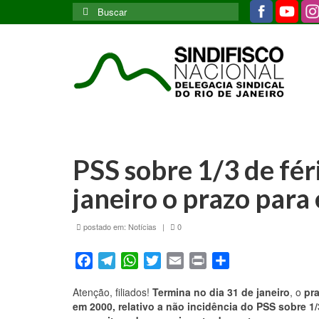
Buscar
por:
PSS sobre 1/3 de fér
janeiro o prazo par
postado em:
Notícias
|
0
Facebook
Telegram
WhatsApp
Twitter
Email
Print
Share
Atenção, filiados!
Termina no dia 31 de janeiro
, o
pr
em 2000, relativo a não incidência do PSS sobre 1