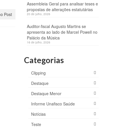
Assembleia Geral para analisar teses e
propostas de alterações estatutárias
o Post
20 de julho, 2026
Auditor-fiscal Augusto Martins se
apresenta ao lado de Marcel Powell no
Palácio da Música
16 de julho, 2026
Categorias
ara
Clipping
nça
Destaque
0/4)
bril, 2024
Destaque Menor
do
Informe Unafisco Saúde
m
par!
Notícias
Teste