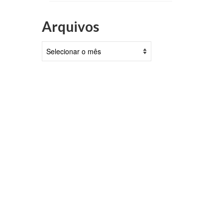
Arquivos
Arquivos
var
co
nho, 2021
u, no
mentar