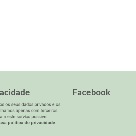
vacidade
Facebook
s os seus dados privados e os
ilhamos apenas com terceiros
am este serviço possível.
ssa política de privacidade
.