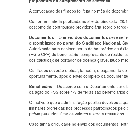
propositura do cumprimento de sentença.
A convocação dos filiados foi feita no mês de dezembr
Conforme matéria publicada no site do Sindicato (20/1
desconto da contribuição previdenciária sobre o terço 
Documentos
– O
envio dos documentos
deve ser r
disponibilizado
no portal do Sindifisco Nacional.
São
Autorização para destacamento de honorários de êxit
(RG e CPF) do beneficiário; comprovante de residência
dos cálculos); se portador de doença grave, laudo méd
Os filiados deverão efetuar, também, o pagamento de 
oportunamente, após o envio completo da documenta
Beneficiário
–
De acordo com o Departamento Jurídico 
da ação do PSS sobre 1/3 de férias são beneficiários 
O motivo é que a administração pública devolveu a q
liminares proferidas nos processos patrocinados pelo 
prévia para identificar os valores a serem restituídos.
Caso tenha dificuldade no envio dos documentos, entr