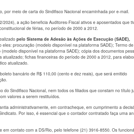
o, por meio de carta do Sindifisco Nacional encaminhada por e-mail.
2/2024), a ação beneficia Auditores-Fiscal ativos e aposentados que t
constitucional de férias, no período de 2000 a 2012.
ealizado
pelo Sistema de Adesão às Ações de Execução (SADE),
 eles:
procuração (modelo disponível na plataforma SADE); Termo de
o (modelo disponível na plataforma SADE); cópia dos documentos pes
 atualizado; fichas financeiras do período de 2000 a 2012, para elab
ico atualizado.
boleto bancário de R$ 110,00 (cento e dez reais), que será emitido
ção.
do Sindifisco Nacional, nem todos os filiados que constam no título ju
com valores a serem restituídos.
uantia administrativamente, em contracheque, em cumprimento a decis
Sindicato. Por isso, é essencial que o contador contratado faça uma an
e em contato com a DS/Rio, pelo telefone (21) 3916-8550. Os funcioná