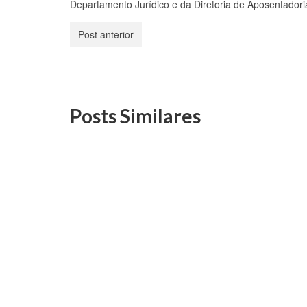
Departamento Jurídico e da Diretoria de Aposentadori
Post anterior
Posts Similares
Parceria institucional viabiliza
Assem
curso de extensão gratuito
alter
sobre Educação Fiscal e
refer
Cidadania na UFRGS
9 de abril, 2025
A asse
pelo Au
O curso de Extensão “Educação Fiscal
Penho (
e Cidadania” é gratuito e realizado na
modalidade remota....