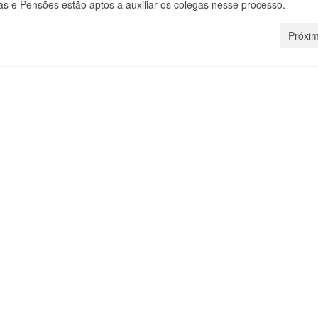
as e Pensões estão aptos a auxiliar os colegas nesse processo.
Próxim
bleia do Rio aprova
DS/Rio convida filiados p
ações estatutárias
um encontro com a Hera
entes ao Unafisco Saúde
Africana neste sábado (2
30 de julho, 2024
17 de a
mbleia da DS/Rio foi conduzida
Atividade é gratuita e faz parte 
ditor-Fiscal Luiz Fernando Del-
projeto “Encontros Cariocas co
presidente) e teve a...
Arte&Cultura". Veja como partici