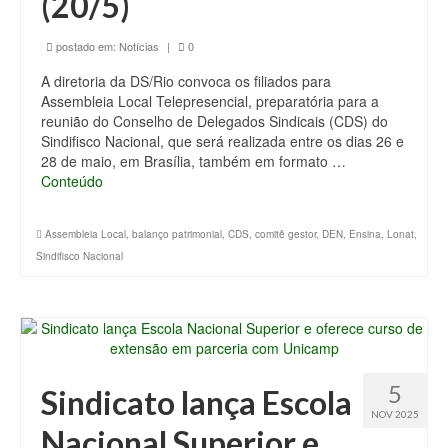
(20/5)
postado em:
Notícias
|
0
A diretoria da DS/Rio convoca os filiados para
Assembleia Local Telepresencial, preparatória para a
reunião do Conselho de Delegados Sindicais (CDS) do
Sindifisco Nacional, que será realizada entre os dias 26 e
28 de maio, em Brasília, também em formato …
Conteúdo
Assembleia Local
,
balanço patrimonial
,
CDS
,
comitê gestor
,
DEN
,
Ensina
,
Lonat
,
Sindifisco Nacional
5
Sindicato lança Escola
NOV 2025
Nacional Superior e