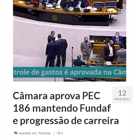
Fale conosco
12
Câmara aprova PEC
MAR 2021
186 mantendo Fundaf
e progressão de carreira
postado em:
Notícias
|
0