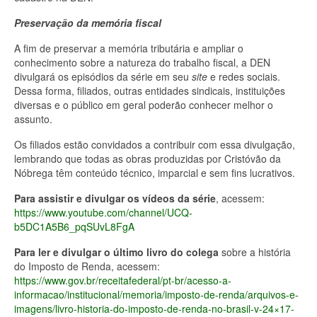
Preservação da memória fiscal
A fim de preservar a memória tributária e ampliar o
conhecimento sobre a natureza do trabalho fiscal, a DEN
divulgará os episódios da série em seu
site
e redes sociais.
Dessa forma, filiados, outras entidades sindicais, instituições
diversas e o público em geral poderão conhecer melhor o
assunto.
Os filiados estão convidados a contribuir com essa divulgação,
lembrando que todas as obras produzidas por Cristóvão da
Nóbrega têm conteúdo técnico, imparcial e sem fins lucrativos.
Para assistir e divulgar os vídeos da série
, acessem:
https://www.youtube.com/channel/UCQ-
b5DC1A5B6_pqSUvL8FgA
Para ler e divulgar o último livro do colega
sobre a história
do Imposto de Renda, acessem:
https://www.gov.br/receitafederal/pt-br/acesso-a-
informacao/institucional/memoria/imposto-de-renda/arquivos-e-
imagens/livro-historia-do-imposto-de-renda-no-brasil-v-24×17-