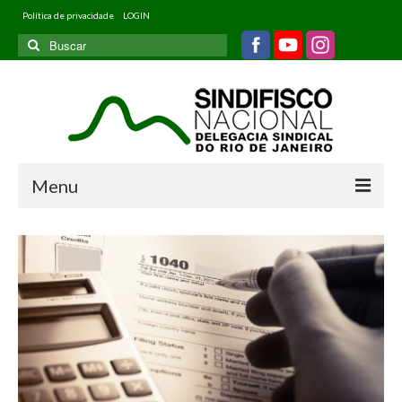
Política de privacidade
LOGIN
Buscar
por:
Menu
Home
Quem somos
Filiados
Informativos
Jurídico