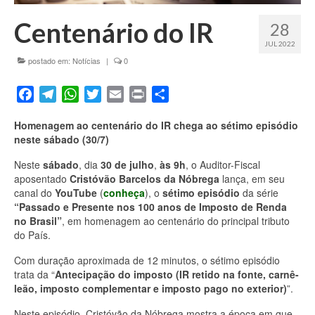
Fale conosco
Centenário do IR
28
JUL 2022
postado em:
Notícias
|
0
Facebook
Telegram
WhatsApp
Twitter
Email
Print
Share
Homenagem ao centenário do IR chega ao sétimo episódio
neste sábado (30/7)
Neste
sábado
, dia
30 de julho
,
às 9h
, o Auditor-Fiscal
aposentado
Cristóvão Barcelos da Nóbrega
lança, em seu
canal do
YouTube
(
conheça
), o
sétimo episódio
da série
“Passado e Presente nos 100 anos de Imposto de Renda
no Brasil”
, em homenagem ao centenário do principal tributo
do País.
Com duração aproximada de 12 minutos, o sétimo episódio
trata da “
Antecipação do imposto (IR retido na fonte, carnê-
leão, imposto complementar e imposto pago no exterior)
”.
Neste episódio, Cristóvão da Nóbrega mostra a época em que