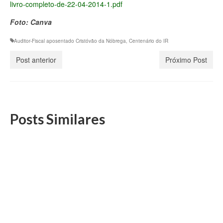
livro-completo-de-22-04-2014-1.pdf
Foto: Canva
Auditor-Fiscal aposentado Cristóvão da Nóbrega
,
Centenário do IR
Post anterior
Próximo Post
Posts Similares
Projeto Cestas Básicas RJ homenageado por
ajuda a vítimas das chuvas em Petrópolis
15 de fevereiro, 2023
Em caráter extraordinário, diretores e voluntários
responsáveis pela coordenação do Projeto Cestas Básicas
RJ, disponibilizaram...