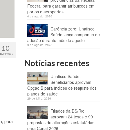
providências da Receita
Federal para garantir atribuições em
portos e aeroportos
4 de agosto, 2026
Carência zero: Unafisco
Saúde lança campanha de
adesão durante mês de agosto
3 de agosto, 2026
10
AIO 2022
Notícias recentes
Unafisco Saúde:
Beneficiários aprovam
Opção B para índices de reajuste dos
planos de saúde
29 de julho, 2026
Filiados da DS/Rio
aprovam 24 teses e 99
h
, para
propostas de alterações estatutárias
para Conaf 2026