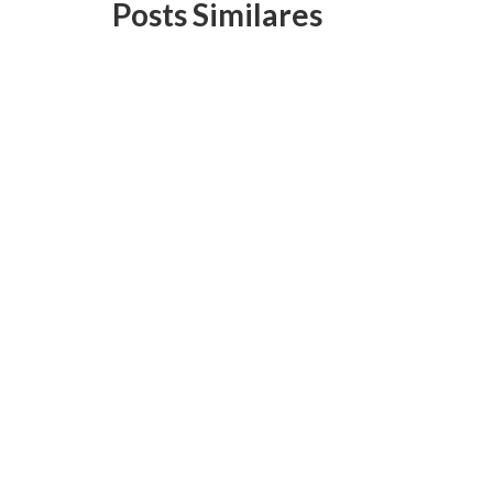
Posts Similares
Auditora-Fiscal analisa
Eleiç
impactos das mudanças no IR
inscr
para quem ganha menos (9/9)
candi
Fisca
8 de setembro, 2021
Auditora-Fiscal aposentada Maria
Regina Paiva Duarte, presidente do
Duas c
Instituto Justiça Fiscal (IJF), será
Executi
entrevistada pelo...
pleito 