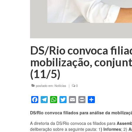
DS/Rio convoca filia
mobilização, conjunt
(11/5)
postado em:
Notícias
|
0
Facebook
Telegram
WhatsApp
Twitter
Email
Print
Share
DS/Rio convoca filiados para análise da mobilizaçã
A diretoria da DS/Rio convoca os filiados para
Assembl
deliberação sobre a seguinte pauta: 1
) Informes
; 2)
A