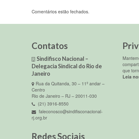
Comentários estão fechados.
Contatos
Pri
Mantemo
Sindifisco Nacional –
compart
Delegacia Sindical do Rio de
que torn
Janeiro
Leia no
Rua da Quitanda, 30 – 11º andar –
Centro
Rio de Janeiro – RJ – 20011-030
(21) 3916-8550
faleconosco@sindifisconacional-
rj.org.br
Redes Sociais