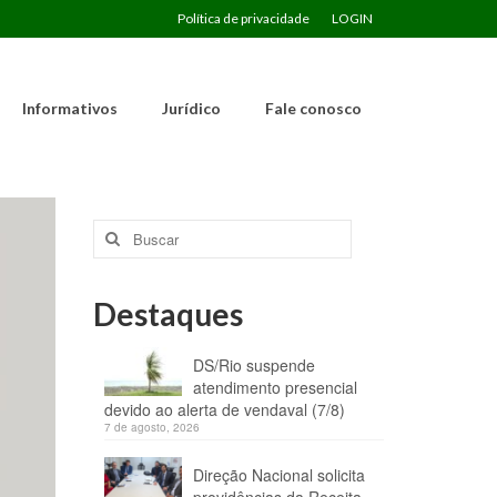
Política de privacidade
LOGIN
Informativos
Jurídico
Fale conosco
Buscar
por:
Destaques
DS/Rio suspende
atendimento presencial
devido ao alerta de vendaval (7/8)
7 de agosto, 2026
Direção Nacional solicita