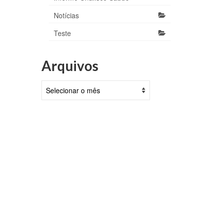
Notícias
Teste
rova
1 e
Arquivos
bril, 2022
Arquivos
ial,
liados